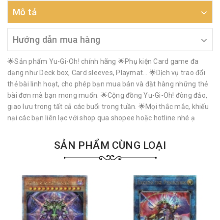
Mô tả
Hướng dẫn mua hàng
🌟Sản phẩm Yu-Gi-Oh! chính hãng 🌟Phụ kiện Card game đa
dạng như Deck box, Card sleeves, Playmat… 🌟Dịch vụ trao đổi
thẻ bài linh hoạt, cho phép bạn mua bán và đặt hàng những thẻ
bài đơn mà bạn mong muốn. 🌟Cộng đồng Yu-Gi-Oh! đông đảo,
giao lưu trong tất cả các buổi trong tuần. 🌟Mọi thắc mắc, khiếu
nại các bạn liên lạc với shop qua shopee hoặc hotline nhé ạ
SẢN PHẨM CÙNG LOẠI