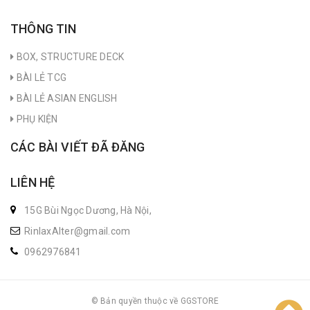
THÔNG TIN
BOX, STRUCTURE DECK
BÀI LẺ TCG
BÀI LẺ ASIAN ENGLISH
PHỤ KIỆN
CÁC BÀI VIẾT ĐÃ ĐĂNG
LIÊN HỆ
15G Bùi Ngọc Dương, Hà Nội,
RinlaxAlter@gmail.com
0962976841
© Bản quyền thuộc về GGSTORE