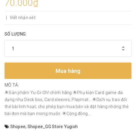
70.000₫
|
Viết nhận xét
SỐ LƯỢNG:
Mua hàng
MÔ TẢ:
🌟Sản phẩm Yu-Gi-Oh! chính hãng 🌟Phụ kiện Card game đa
dạng như Deck box, Card sleeves, Playmat… 🌟Dịch vụ trao đổi
thẻ bài linh hoạt, cho phép bạn mua bán và đặt hàng những thẻ
bài đơn mà bạn mong muốn. 🌟Cộng đồng...
Shopee
,
Shopee_GG Store Yugioh