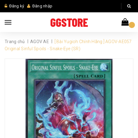
Đăng ký
Đăng nhập
|
|
Trang chủ
AGOV AE
[ Bài Yugioh Chính Hãng ] AGOV-AE057
Original Sinful Spoils - Snake-Eye (SR)