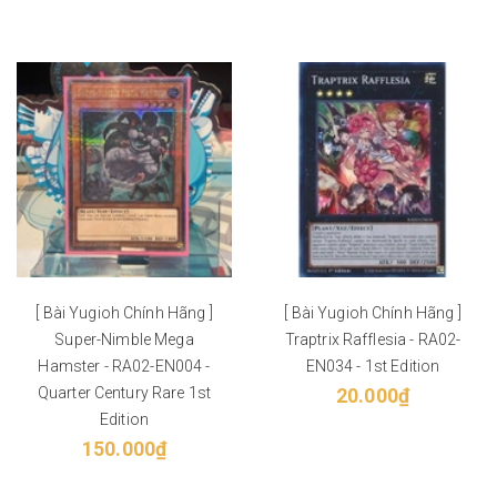
[ Bài Yugioh Chính Hãng ]
[ Bài Yugioh Chính Hãng ]
Super-Nimble Mega
Traptrix Rafflesia - RA02-
Hamster - RA02-EN004 -
EN034 - 1st Edition
Quarter Century Rare 1st
20.000₫
Edition
150.000₫