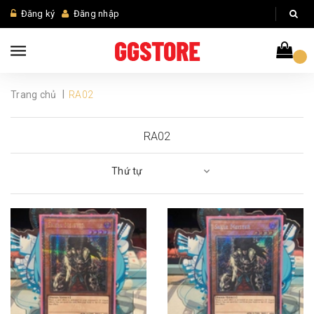
Đăng ký
Đăng nhập
|
Trang chủ
RA02
RA02
Thứ tự