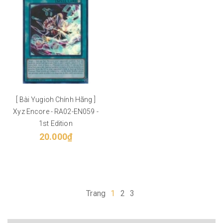
[ Bài Yugioh Chính Hãng ]
Xyz Encore - RA02-EN059 -
1st Edition
20.000₫
Trang
1
2
3