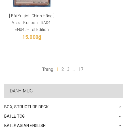
[ Bài Yugioh Chính Hãng ]
Astral Kuriboh - RA04-
EN040 - 1st Edition
15.000₫
Trang
1
2
3
...
17
DANH MỤC
BOX, STRUCTURE DECK
BÀI LẺ TCG
BÀI LẺ ASIAN ENGLISH