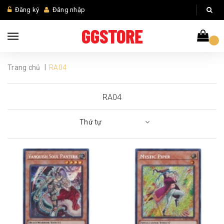
Đăng ký
Đăng nhập
|
Trang chủ
RA04
RA04
Thứ tự