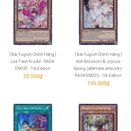
[ Bài Yugioh Chính Hãng ]
[ Bài Yugioh Chính Hãng ]
Live Twin Ki-sikil - RA04-
Ash Blossom & Joyous
EN035 - 1st Edition
Spring (alternate artwork) -
25.000₫
RA04-EN025 - 1st Edition
150.000₫