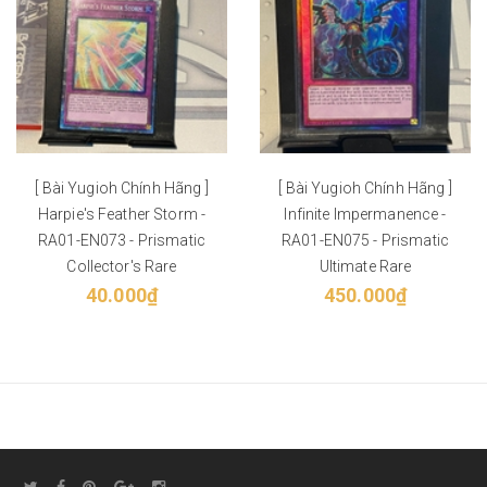
[ Bài Yugioh Chính Hãng ]
[ Bài Yugioh Chính Hãng ]
Harpie's Feather Storm -
Infinite Impermanence -
RA01-EN073 - Prismatic
RA01-EN075 - Prismatic
Collector's Rare
Ultimate Rare
40.000₫
450.000₫