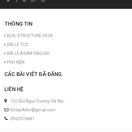
THÔNG TIN
BOX, STRUCTURE DECK
BÀI LẺ TCG
BÀI LẺ ASIAN ENGLISH
PHỤ KIỆN
CÁC BÀI VIẾT ĐÃ ĐĂNG
LIÊN HỆ
15G Bùi Ngọc Dương, Hà Nội,
RinlaxAlter@gmail.com
0962976841