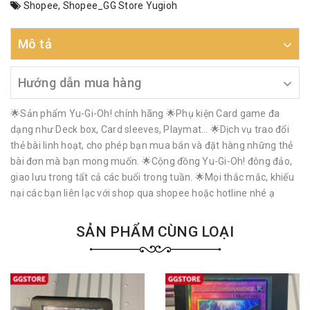
Shopee
,
Shopee_GG Store Yugioh
Mô tả
Hướng dẫn mua hàng
🌟Sản phẩm Yu-Gi-Oh! chính hãng 🌟Phụ kiện Card game đa
dạng như Deck box, Card sleeves, Playmat… 🌟Dịch vụ trao đổi
thẻ bài linh hoạt, cho phép bạn mua bán và đặt hàng những thẻ
bài đơn mà bạn mong muốn. 🌟Cộng đồng Yu-Gi-Oh! đông đảo,
giao lưu trong tất cả các buổi trong tuần. 🌟Mọi thắc mắc, khiếu
nại các bạn liên lạc với shop qua shopee hoặc hotline nhé ạ
SẢN PHẨM CÙNG LOẠI