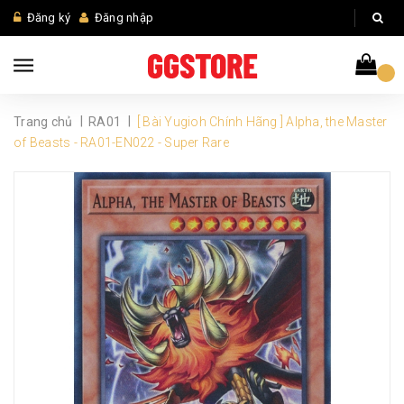
Đăng ký
Đăng nhập
|
|
Trang chủ
RA01
[ Bài Yugioh Chính Hãng ] Alpha, the Master
of Beasts - RA01-EN022 - Super Rare