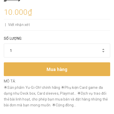
10.000₫
|
Viết nhận xét
SỐ LƯỢNG:
Mua hàng
MÔ TẢ:
🌟Sản phẩm Yu-Gi-Oh! chính hãng 🌟Phụ kiện Card game đa
dạng như Deck box, Card sleeves, Playmat… 🌟Dịch vụ trao đổi
thẻ bài linh hoạt, cho phép bạn mua bán và đặt hàng những thẻ
bài đơn mà bạn mong muốn. 🌟Cộng đồng...