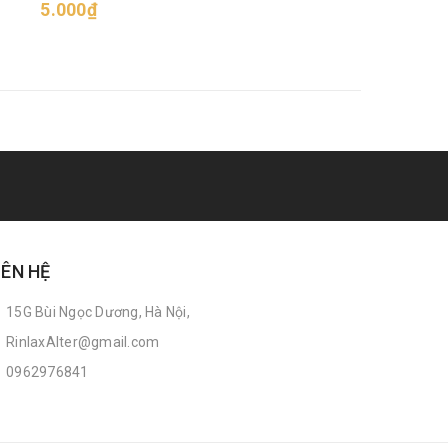
5.000₫
5
IÊN HỆ
15G Bùi Ngọc Dương, Hà Nội,
RinlaxAlter@gmail.com
0962976841