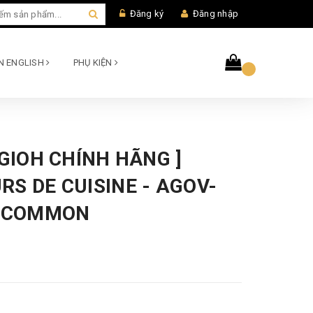
Đăng ký
Đăng nhập
AN ENGLISH
PHỤ KIỆN
UGIOH CHÍNH HÃNG ]
S DE CUISINE - AGOV-
- COMMON