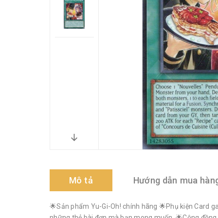
Mô tả
Hướng dẫn mua hàn
🌟Sản phẩm Yu-Gi-Oh! chính hãng 🌟Phụ kiện Card gam
những thẻ bài đơn mà bạn mong muốn. 🌟Cộng đồng Yu-G