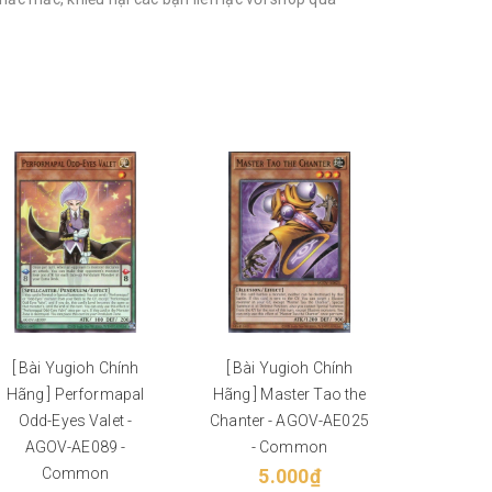
[ Bài Yugioh Chính
[ Bài Yugioh Chính
[ Bài Y
Hãng ] Performapal
Hãng ] Master Tao the
Hãng ] 
Odd-Eyes Valet -
Chanter - AGOV-AE025
Servant 
AGOV-AE089 -
- Common
- AGO
Common
5.000₫
C