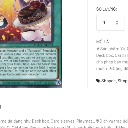
SỐ LƯỢNG:
MÔ TẢ:
🌟Sản phẩm Yu-G
Deck box, Card sl
cho phép bạn mu
muốn. 🌟Cộng đồn
Shopee
,
Shop
g
e đa dạng như Deck box, Card sleeves, Playmat… 🌟Dịch vụ trao đổi 
i-Oh! đông đảo, giao lưu trong tất cả các buổi trong tuần. 🌟Mọi th