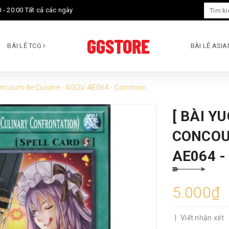
 - 20:00 Tất cả các ngày
BÀI LẺ TCG
BÀI LẺ ASI
Concours de Cuisine - AGOV-AE064 - Common
[ BÀI Y
CONCOUR
AE064 
5.000₫
|
Viết nhận xét