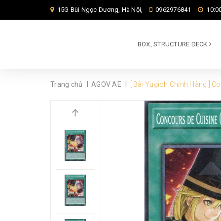
15G Bùi Ngọc Dương, Hà Nội,
0962976841
10:00
BOX, STRUCTURE DECK
|
|
Trang chủ
AGOV AE
[ Bài Yugioh Chính Hãng ] 