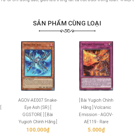
SẢN PHẨM CÙNG LOẠI
AGOV-AE007 Snake-
[ Bài Yugioh Chính
[
Eye Ash (SR) [
Hãng ] Volcanic
GGSTORE ] [ Bài
Emission - AGOV-
Yugioh Chính Hãng ]
AE119 - Rare
100.000₫
5.000₫