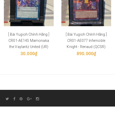
[ Bài Yugioh Chính Hãng ]
[ Bài Yugioh Chính Hãng ]
CR01-AE145 Mamonaka
CR01-AE077 Infernoble
the Vaylantz United (UR)
Knight - Renaud (QCSR)
30.000₫
890.000₫