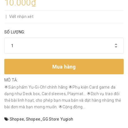
10.000₫
|
Viết nhận xét
SỐ LƯỢNG:
Mua hàng
MÔ TẢ:
🌟Sản phẩm Yu-Gi-Oh! chính hãng 🌟Phụ kiện Card game đa
dạng như Deck box, Card sleeves, Playmat… 🌟Dịch vụ trao đổi
thẻ bài linh hoạt, cho phép bạn mua bán và đặt hàng những thẻ
bài đơn mà bạn mong muốn. 🌟Cộng đồng...
Shopee
,
Shopee_GG Store Yugioh