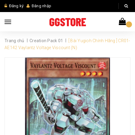
Đăng ký
Đăng nhập
|
|
Trang chủ
Creation Pack 01
[ Bài Yugioh Chính Hãng ] CR01-
AE142 Vaylantz Voltage Viscount (N)