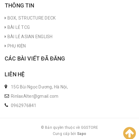
THÔNG TIN
BOX, STRUCTURE DECK
BÀI LẺ TCG
BÀI LẺ ASIAN ENGLISH
PHỤ KIỆN
CÁC BÀI VIẾT ĐÃ ĐĂNG
LIÊN HỆ
15G Bùi Ngọc Dương, Hà Nội,
RinlaxAlter@gmail.com
0962976841
© Bản quyền thuộc về GGSTORE
Cung cấp bởi
|
Sapo