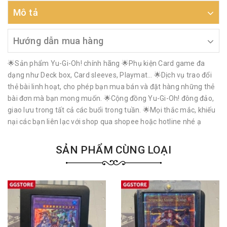
Mô tả
Hướng dẫn mua hàng
🌟Sản phẩm Yu-Gi-Oh! chính hãng 🌟Phụ kiện Card game đa
dạng như Deck box, Card sleeves, Playmat… 🌟Dịch vụ trao đổi
thẻ bài linh hoạt, cho phép bạn mua bán và đặt hàng những thẻ
bài đơn mà bạn mong muốn. 🌟Cộng đồng Yu-Gi-Oh! đông đảo,
giao lưu trong tất cả các buổi trong tuần. 🌟Mọi thắc mắc, khiếu
nại các bạn liên lạc với shop qua shopee hoặc hotline nhé ạ
SẢN PHẨM CÙNG LOẠI