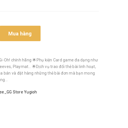
Mua hàng
i-Oh! chính hãng 🌟Phụ kiện Card game đa dạng như
eeves, Playmat… 🌟Dịch vụ trao đổi thẻ bài linh hoạt,
a bán và đặt hàng những thẻ bài đơn mà bạn mong
g...
ee_GG Store Yugioh