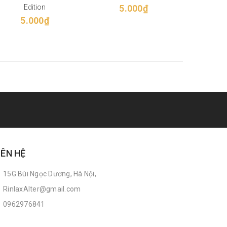
Edition
5.000₫
E
5.000₫
5
IÊN HỆ
15G Bùi Ngọc Dương, Hà Nội,
RinlaxAlter@gmail.com
0962976841