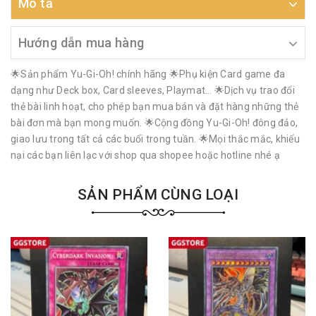
Mô tả
Hướng dẫn mua hàng
🌟Sản phẩm Yu-Gi-Oh! chính hãng 🌟Phụ kiện Card game đa
dạng như Deck box, Card sleeves, Playmat… 🌟Dịch vụ trao đổi
thẻ bài linh hoạt, cho phép bạn mua bán và đặt hàng những thẻ
bài đơn mà bạn mong muốn. 🌟Cộng đồng Yu-Gi-Oh! đông đảo,
giao lưu trong tất cả các buổi trong tuần. 🌟Mọi thắc mắc, khiếu
nại các bạn liên lạc với shop qua shopee hoặc hotline nhé ạ
SẢN PHẨM CÙNG LOẠI