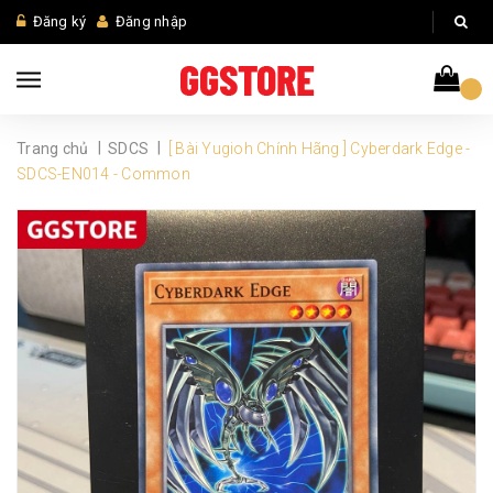
Đăng ký
Đăng nhập
|
|
Trang chủ
SDCS
[ Bài Yugioh Chính Hãng ] Cyberdark Edge -
SDCS-EN014 - Common