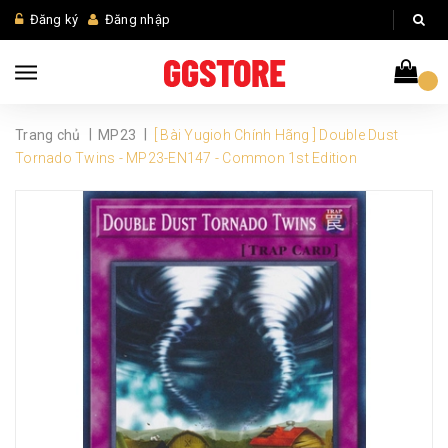
Đăng ký
Đăng nhập
|
|
Trang chủ
MP23
[ Bài Yugioh Chính Hãng ] Double Dust
Tornado Twins - MP23-EN147 - Common 1st Edition