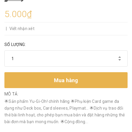
5.000₫
|
Viết nhận xét
SỐ LƯỢNG:
Mua hàng
MÔ TẢ:
🌟Sản phẩm Yu-Gi-Oh! chính hãng 🌟Phụ kiện Card game đa
dạng như Deck box, Card sleeves, Playmat… 🌟Dịch vụ trao đổi
thẻ bài linh hoạt, cho phép bạn mua bán và đặt hàng những thẻ
bài đơn mà bạn mong muốn. 🌟Cộng đồng...