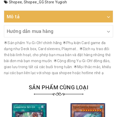
Shopee
,
Shopee_GG Store Yugioh
Mô tả
Hướng dẫn mua hàng
🌟Sản phẩm Yu-Gi-Oh! chính hãng 🌟Phụ kiện Card game đa
dạng như Deck box, Card sleeves, Playmat… 🌟Dịch vụ trao đổi
thẻ bài linh hoạt, cho phép bạn mua bán và đặt hàng những thẻ
bài đơn mà bạn mong muốn. 🌟Cộng đồng Yu-Gi-Oh! đông đảo,
giao lưu trong tất cả các buổi trong tuần. 🌟Mọi thắc mắc, khiếu
nại các bạn liên lạc với shop qua shopee hoặc hotline nhé ạ
SẢN PHẨM CÙNG LOẠI