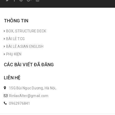
THÔNG TIN
BOX, STRUCTURE DECK
BÀI LẺ TCG
BÀI LẺ ASIAN ENGLISH
PHỤ KIỆN
CÁC BÀI VIẾT ĐÃ ĐĂNG
LIÊN HỆ
15G Bùi Ngọc Dương, Hà Nội,
RinlaxAlter@gmail.com
0962976841