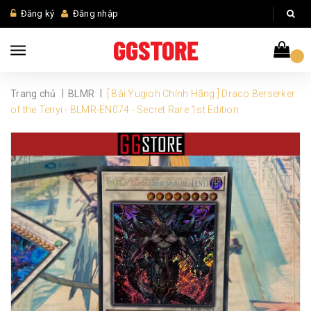
Đăng ký
Đăng nhập
|
|
Trang chủ
BLMR
[ Bài Yugioh Chính Hãng ] Draco Berserker
of the Tenyi - BLMR-EN074 - Secret Rare 1st Edition