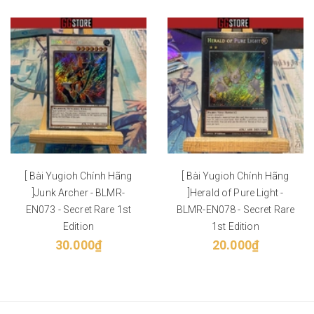
[ Bài Yugioh Chính Hãng
[ Bài Yugioh Chính Hãng
]Junk Archer - BLMR-
]Herald of Pure Light -
EN073 - Secret Rare 1st
BLMR-EN078 - Secret Rare
Edition
1st Edition
30.000₫
20.000₫