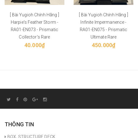
[ Bài Yugioh Chính Hãng ]
[ Bài Yugioh Chính Hãng ]
Harpie's Feather Storm -
Infinite Impermanence -
RA01-EN073 - Prismatic
RA01-EN075 - Prismatic
Collector's Rare
Ultimate Rare
40.000₫
450.000₫
THÔNG TIN
BOX, STRUCTURE DECK