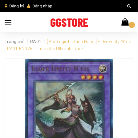
Đăng ký
Đăng nhập
|
|
Trang chủ
RA01
[ Bài Yugioh Chính Hãng ] Elder Entity N'tss
- RA01-EN026 - Prismatic Ultimate Rare