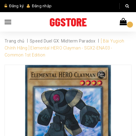
Đăng ký
Đăng nhập
|
|
Trang chủ
Speed Duel GX: Midterm Paradox
[ Bài Yugioh
Chính Hãng ] Elemental HERO Clayman - SGX2-ENA03 -
Common 1st Edition