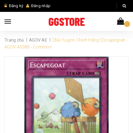
Đăng ký
Đăng nhập
|
|
Trang chủ
AGOV AE
[ Bài Yugioh Chính Hãng ] Escapegoat -
AGOV-AE080 - Common