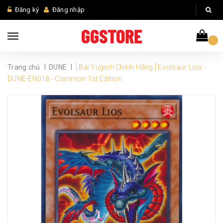
Đăng ký
Đăng nhập
|
|
Trang chủ
DUNE
[ Bài Yugioh Chính Hãng ] Evolsaur Lios -
DUNE-EN018 - Common 1st Edition