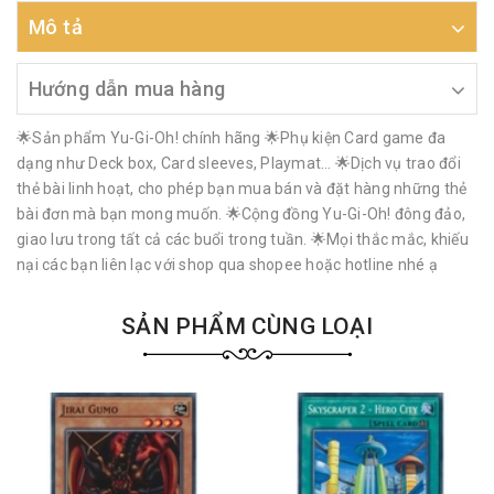
Mô tả
Hướng dẫn mua hàng
🌟Sản phẩm Yu-Gi-Oh! chính hãng 🌟Phụ kiện Card game đa
dạng như Deck box, Card sleeves, Playmat… 🌟Dịch vụ trao đổi
thẻ bài linh hoạt, cho phép bạn mua bán và đặt hàng những thẻ
bài đơn mà bạn mong muốn. 🌟Cộng đồng Yu-Gi-Oh! đông đảo,
giao lưu trong tất cả các buổi trong tuần. 🌟Mọi thắc mắc, khiếu
nại các bạn liên lạc với shop qua shopee hoặc hotline nhé ạ
SẢN PHẨM CÙNG LOẠI