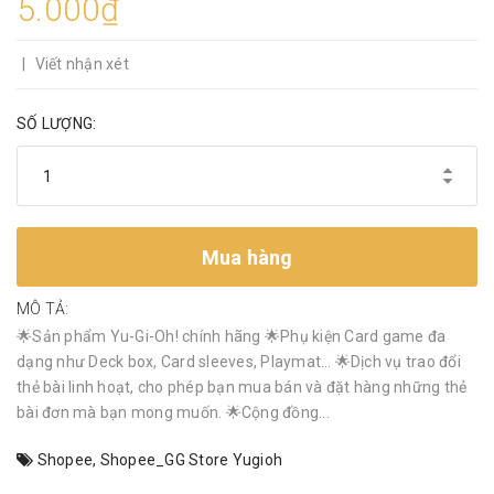
5.000₫
|
Viết nhận xét
SỐ LƯỢNG:
Mua hàng
MÔ TẢ:
🌟Sản phẩm Yu-Gi-Oh! chính hãng 🌟Phụ kiện Card game đa
dạng như Deck box, Card sleeves, Playmat… 🌟Dịch vụ trao đổi
thẻ bài linh hoạt, cho phép bạn mua bán và đặt hàng những thẻ
bài đơn mà bạn mong muốn. 🌟Cộng đồng...
Shopee
,
Shopee_GG Store Yugioh