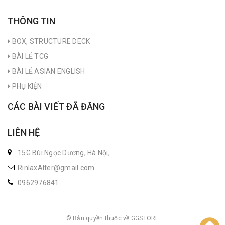
THÔNG TIN
BOX, STRUCTURE DECK
BÀI LẺ TCG
BÀI LẺ ASIAN ENGLISH
PHỤ KIỆN
CÁC BÀI VIẾT ĐÃ ĐĂNG
LIÊN HỆ
15G Bùi Ngọc Dương, Hà Nội,
RinlaxAlter@gmail.com
0962976841
© Bản quyền thuộc về GGSTORE