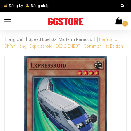
Đăng ký
Đăng nhập
|
|
Trang chủ
Speed Duel GX: Midterm Paradox
[ Bài Yugioh
Chính Hãng ] Expressroid - SGX2-ENB07 - Common 1st Edition