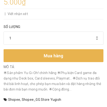
5.000₫
|
Viết nhận xét
SỐ LƯỢNG:
Mua hàng
MÔ TẢ:
🌟Sản phẩm Yu-Gi-Oh! chính hãng 🌟Phụ kiện Card game đa
dạng như Deck box, Card sleeves, Playmat… 🌟Dịch vụ trao đổi
thẻ bài linh hoạt, cho phép bạn mua bán và đặt hàng những thẻ
bài đơn mà bạn mong muốn. 🌟Cộng đồng...
Shopee
,
Shopee_GG Store Yugioh