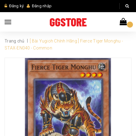
Đăng ký
Đăng nhập
|
Trang chủ
[ Bài Yugioh Chính Hãng ] Fierce Tiger Monghu -
STAX-EN040 - Common