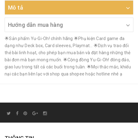
Mô tả
Hướng dẫn mua hàng
🌟Sản phẩm Yu-Gi-Oh! chính hãng 🌟Phụ kiện Card game đa
dạng như Deck box, Card sleeves, Playmat… 🌟Dịch vụ trao đổi
thẻ bài linh hoạt, cho phép bạn mua bán và đặt hàng những thẻ
bài đơn mà bạn mong muốn. 🌟Cộng đồng Yu-Gi-Oh! đông đảo,
giao lưu trong tất cả các buổi trong tuần. 🌟Mọi thắc mắc, khiếu
nại các bạn liên lạc với shop qua shopee hoặc hotline nhé ạ