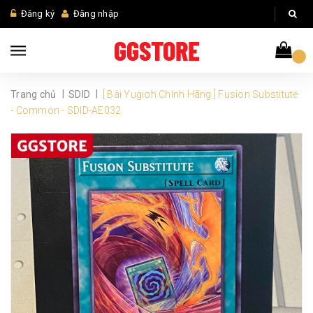
Đăng ký
Đăng nhập
|
|
Trang chủ
SDID
[ Bài Yugioh Chính Hãng ] Fusion Substitute
- Common - SDID-AE032