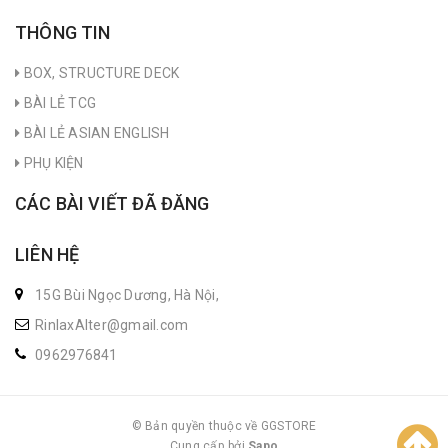
THÔNG TIN
BOX, STRUCTURE DECK
BÀI LẺ TCG
BÀI LẺ ASIAN ENGLISH
PHỤ KIỆN
CÁC BÀI VIẾT ĐÃ ĐĂNG
LIÊN HỆ
15G Bùi Ngọc Dương, Hà Nội,
RinlaxAlter@gmail.com
0962976841
© Bản quyền thuộc về GGSTORE
Cung cấp bởi
|
Sapo