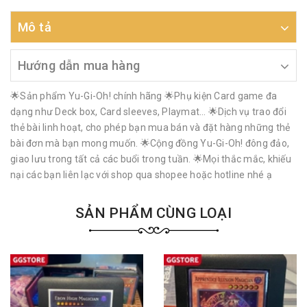
Mô tả
Hướng dẫn mua hàng
🌟Sản phẩm Yu-Gi-Oh! chính hãng 🌟Phụ kiện Card game đa
dạng như Deck box, Card sleeves, Playmat… 🌟Dịch vụ trao đổi
thẻ bài linh hoạt, cho phép bạn mua bán và đặt hàng những thẻ
bài đơn mà bạn mong muốn. 🌟Cộng đồng Yu-Gi-Oh! đông đảo,
giao lưu trong tất cả các buổi trong tuần. 🌟Mọi thắc mắc, khiếu
nại các bạn liên lạc với shop qua shopee hoặc hotline nhé ạ
SẢN PHẨM CÙNG LOẠI