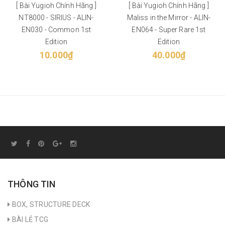
[ Bài Yugioh Chính Hãng ]
[ Bài Yugioh Chính Hãng ]
NT8000 - SIRIUS - ALIN-
Maliss in the Mirror - ALIN-
EN030 - Common 1st
EN064 - Super Rare 1st
Edition
Edition
10.000₫
40.000₫
THÔNG TIN
BOX, STRUCTURE DECK
BÀI LẺ TCG