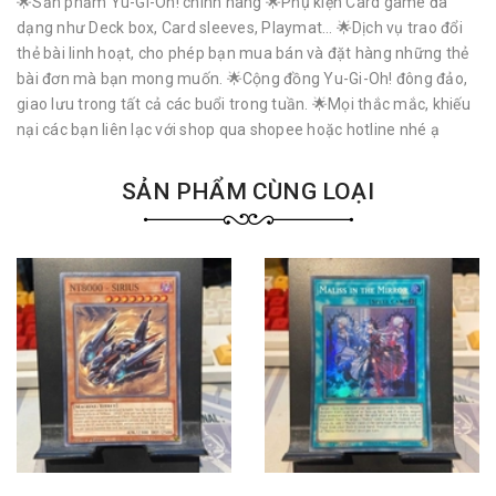
🌟Sản phẩm Yu-Gi-Oh! chính hãng 🌟Phụ kiện Card game đa
dạng như Deck box, Card sleeves, Playmat… 🌟Dịch vụ trao đổi
thẻ bài linh hoạt, cho phép bạn mua bán và đặt hàng những thẻ
bài đơn mà bạn mong muốn. 🌟Cộng đồng Yu-Gi-Oh! đông đảo,
giao lưu trong tất cả các buổi trong tuần. 🌟Mọi thắc mắc, khiếu
nại các bạn liên lạc với shop qua shopee hoặc hotline nhé ạ
SẢN PHẨM CÙNG LOẠI