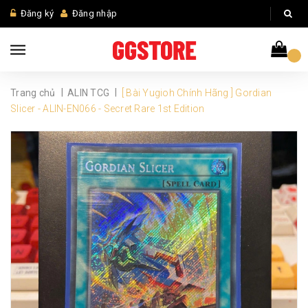
Đăng ký
Đăng nhập
|
|
Trang chủ
ALIN TCG
[ Bài Yugioh Chính Hãng ] Gordian
Slicer - ALIN-EN066 - Secret Rare 1st Edition