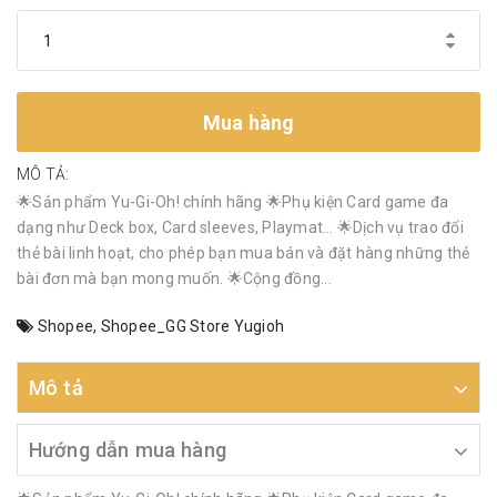
Mua hàng
MÔ TẢ:
🌟Sản phẩm Yu-Gi-Oh! chính hãng 🌟Phụ kiện Card game đa
dạng như Deck box, Card sleeves, Playmat… 🌟Dịch vụ trao đổi
thẻ bài linh hoạt, cho phép bạn mua bán và đặt hàng những thẻ
bài đơn mà bạn mong muốn. 🌟Cộng đồng...
Shopee
,
Shopee_GG Store Yugioh
Mô tả
Hướng dẫn mua hàng