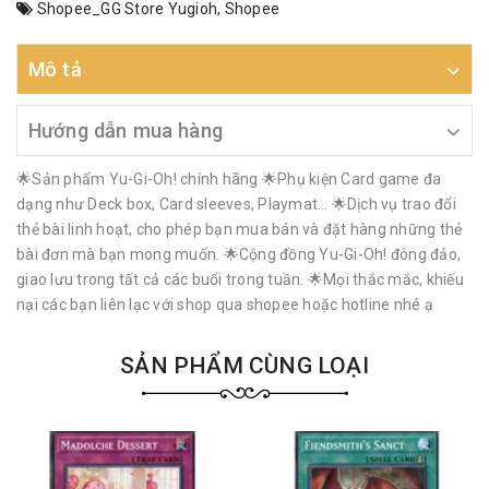
Shopee_GG Store Yugioh
,
Shopee
Mô tả
Hướng dẫn mua hàng
🌟Sản phẩm Yu-Gi-Oh! chính hãng 🌟Phụ kiện Card game đa
dạng như Deck box, Card sleeves, Playmat… 🌟Dịch vụ trao đổi
thẻ bài linh hoạt, cho phép bạn mua bán và đặt hàng những thẻ
bài đơn mà bạn mong muốn. 🌟Cộng đồng Yu-Gi-Oh! đông đảo,
giao lưu trong tất cả các buổi trong tuần. 🌟Mọi thắc mắc, khiếu
nại các bạn liên lạc với shop qua shopee hoặc hotline nhé ạ
SẢN PHẨM CÙNG LOẠI