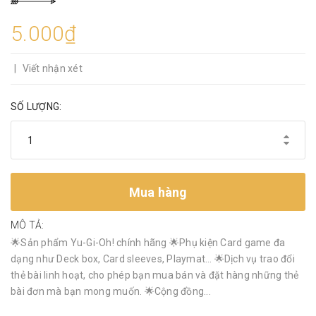
5.000₫
|
Viết nhận xét
SỐ LƯỢNG:
Mua hàng
MÔ TẢ:
🌟Sản phẩm Yu-Gi-Oh! chính hãng 🌟Phụ kiện Card game đa
dạng như Deck box, Card sleeves, Playmat… 🌟Dịch vụ trao đổi
thẻ bài linh hoạt, cho phép bạn mua bán và đặt hàng những thẻ
bài đơn mà bạn mong muốn. 🌟Cộng đồng...