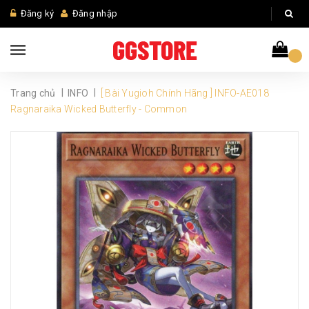
Đăng ký
Đăng nhập
|
|
Trang chủ
INFO
[ Bài Yugioh Chính Hãng ] INFO-AE018
Ragnaraika Wicked Butterfly - Common