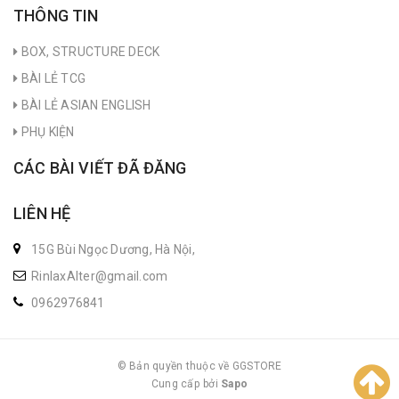
THÔNG TIN
BOX, STRUCTURE DECK
BÀI LẺ TCG
BÀI LẺ ASIAN ENGLISH
PHỤ KIỆN
CÁC BÀI VIẾT ĐÃ ĐĂNG
LIÊN HỆ
15G Bùi Ngọc Dương, Hà Nội,
RinlaxAlter@gmail.com
0962976841
© Bản quyền thuộc về GGSTORE
Cung cấp bởi
|
Sapo