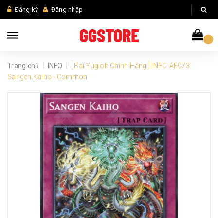
Đăng ký
Đăng nhập
|
|
Trang chủ
INFO
[ Bài Yugioh Chính Hãng ] INFO-AE073
Sangen Kaiho - Common