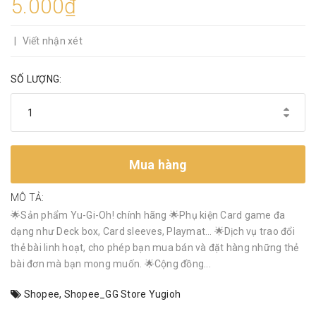
5.000₫
|
Viết nhận xét
SỐ LƯỢNG:
Mua hàng
MÔ TẢ:
🌟Sản phẩm Yu-Gi-Oh! chính hãng 🌟Phụ kiện Card game đa
dạng như Deck box, Card sleeves, Playmat… 🌟Dịch vụ trao đổi
thẻ bài linh hoạt, cho phép bạn mua bán và đặt hàng những thẻ
bài đơn mà bạn mong muốn. 🌟Cộng đồng...
Shopee
,
Shopee_GG Store Yugioh