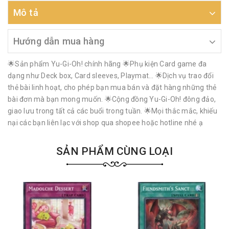
Mô tả
Hướng dẫn mua hàng
🌟Sản phẩm Yu-Gi-Oh! chính hãng 🌟Phụ kiện Card game đa
dạng như Deck box, Card sleeves, Playmat… 🌟Dịch vụ trao đổi
thẻ bài linh hoạt, cho phép bạn mua bán và đặt hàng những thẻ
bài đơn mà bạn mong muốn. 🌟Cộng đồng Yu-Gi-Oh! đông đảo,
giao lưu trong tất cả các buổi trong tuần. 🌟Mọi thắc mắc, khiếu
nại các bạn liên lạc với shop qua shopee hoặc hotline nhé ạ
SẢN PHẨM CÙNG LOẠI