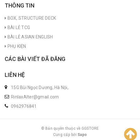
THÔNG TIN
BOX, STRUCTURE DECK
BÀI LẺ TCG
BÀI LẺ ASIAN ENGLISH
PHỤ KIỆN
CÁC BÀI VIẾT ĐÃ ĐĂNG
LIÊN HỆ
15G Bùi Ngọc Dương, Hà Nội,
RinlaxAlter@gmail.com
0962976841
© Bản quyền thuộc về GGSTORE
Cung cấp bởi
|
Sapo