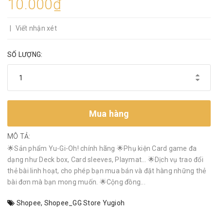
10.000₫
|
Viết nhận xét
SỐ LƯỢNG:
Mua hàng
MÔ TẢ:
🌟Sản phẩm Yu-Gi-Oh! chính hãng 🌟Phụ kiện Card game đa
dạng như Deck box, Card sleeves, Playmat… 🌟Dịch vụ trao đổi
thẻ bài linh hoạt, cho phép bạn mua bán và đặt hàng những thẻ
bài đơn mà bạn mong muốn. 🌟Cộng đồng...
Shopee
,
Shopee_GG Store Yugioh