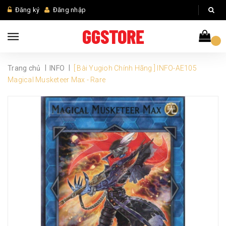
Đăng ký
Đăng nhập
|
|
Trang chủ
INFO
[ Bài Yugioh Chính Hãng ] INFO-AE105
Magical Musketeer Max - Rare