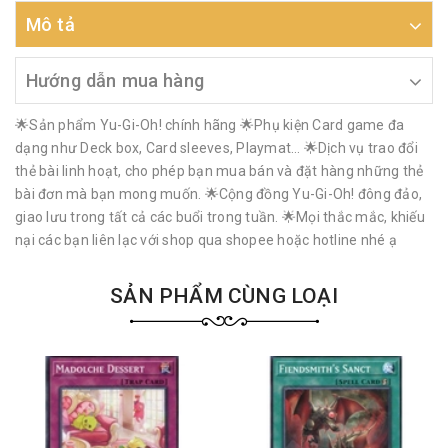
Mô tả
Hướng dẫn mua hàng
🌟Sản phẩm Yu-Gi-Oh! chính hãng 🌟Phụ kiện Card game đa
dạng như Deck box, Card sleeves, Playmat… 🌟Dịch vụ trao đổi
thẻ bài linh hoạt, cho phép bạn mua bán và đặt hàng những thẻ
bài đơn mà bạn mong muốn. 🌟Cộng đồng Yu-Gi-Oh! đông đảo,
giao lưu trong tất cả các buổi trong tuần. 🌟Mọi thắc mắc, khiếu
nại các bạn liên lạc với shop qua shopee hoặc hotline nhé ạ
SẢN PHẨM CÙNG LOẠI