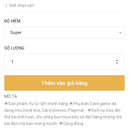
|
Viết nhận xét
ĐỘ HIẾM
SỐ LƯỢNG:
Thêm vào giỏ hàng
MÔ TẢ:
🌟Sản phẩm Yu-Gi-Oh! chính hãng 🌟Phụ kiện Card game đa
dạng như Deck box, Card sleeves, Playmat… 🌟Dịch vụ trao đổi
thẻ bài linh hoạt, cho phép bạn mua bán và đặt hàng những thẻ
bài đơn mà bạn mong muốn. 🌟Cộng đồng...