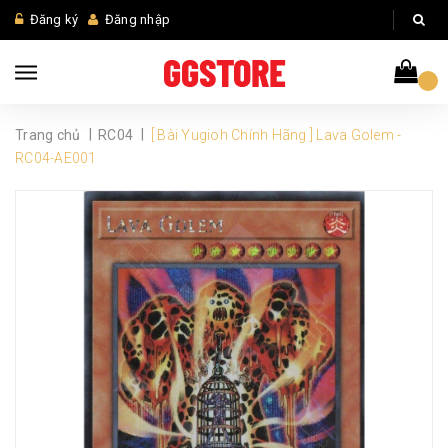
Đăng ký
Đăng nhập
|
|
Trang chủ
RC04
[ Bài Yugioh Chính Hãng ] Lava Golem -
RC04-AE001