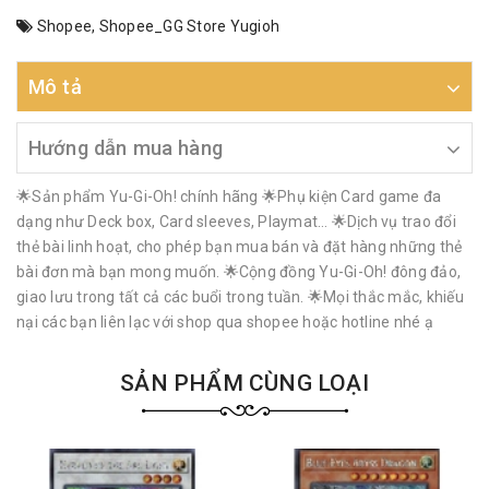
Shopee
,
Shopee_GG Store Yugioh
Mô tả
Hướng dẫn mua hàng
🌟Sản phẩm Yu-Gi-Oh! chính hãng 🌟Phụ kiện Card game đa
dạng như Deck box, Card sleeves, Playmat… 🌟Dịch vụ trao đổi
thẻ bài linh hoạt, cho phép bạn mua bán và đặt hàng những thẻ
bài đơn mà bạn mong muốn. 🌟Cộng đồng Yu-Gi-Oh! đông đảo,
giao lưu trong tất cả các buổi trong tuần. 🌟Mọi thắc mắc, khiếu
nại các bạn liên lạc với shop qua shopee hoặc hotline nhé ạ
SẢN PHẨM CÙNG LOẠI