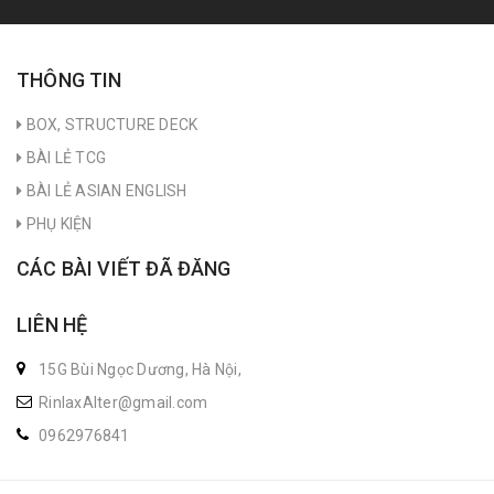
THÔNG TIN
BOX, STRUCTURE DECK
BÀI LẺ TCG
BÀI LẺ ASIAN ENGLISH
PHỤ KIỆN
CÁC BÀI VIẾT ĐÃ ĐĂNG
LIÊN HỆ
15G Bùi Ngọc Dương, Hà Nội,
RinlaxAlter@gmail.com
0962976841