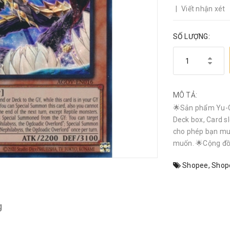
|
Viết nhận xét
SỐ LƯỢNG:
MÔ TẢ:
🌟Sản phẩm Yu-G
Deck box, Card sl
cho phép bạn mu
muốn. 🌟Cộng đồn
Shopee
,
Shop
g