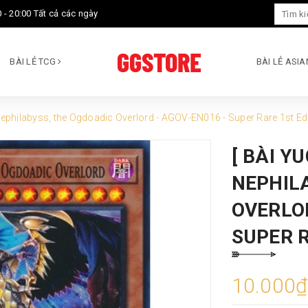
 - 20:00 Tất cả các ngày
BÀI LẺ TCG
BÀI LẺ ASI
Nephilabyss, the Ogdoadic Overlord - AGOV-EN016 - Super Rare 1st Ed
[ BÀI Y
NEPHIL
OVERLOR
SUPER R
10.000₫