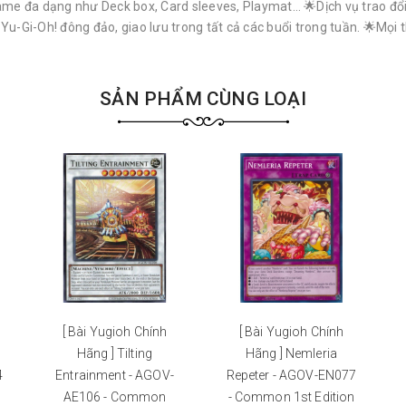
e đa dạng như Deck box, Card sleeves, Playmat… 🌟Dịch vụ trao đổi 
i-Oh! đông đảo, giao lưu trong tất cả các buổi trong tuần. 🌟Mọi th
SẢN PHẨM CÙNG LOẠI
[ Bài Yugioh Chính
[ Bài Yugioh Chính
Hãng ] Tilting
Hãng ] Nemleria
4
Entrainment - AGOV-
Repeter - AGOV-EN077
AE106 - Common
- Common 1st Edition