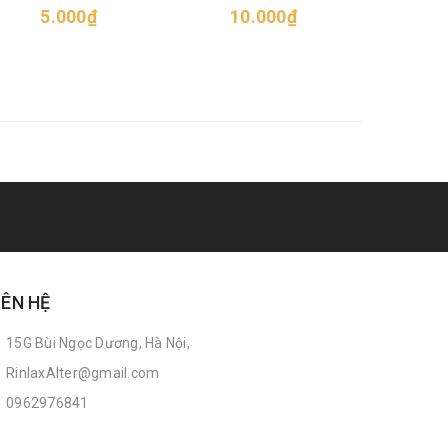
5.000₫
10.000₫
5
IÊN HỆ
15G Bùi Ngọc Dương, Hà Nội,
RinlaxAlter@gmail.com
0962976841