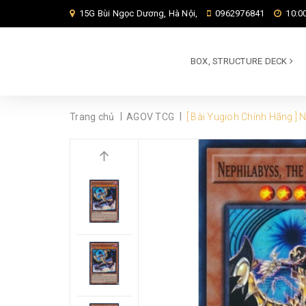
15G Bùi Ngọc Dương, Hà Nội,
0962976841
10:00
BOX, STRUCTURE DECK
|
|
Trang chủ
AGOV TCG
[ Bài Yugioh Chính Hãng ] 