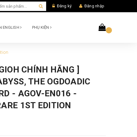
Đăng ký
Đăng nhập
AN ENGLISH
PHỤ KIỆN
ition
UGIOH CHÍNH HÃNG ]
ABYSS, THE OGDOADIC
D - AGOV-EN016 -
ARE 1ST EDITION