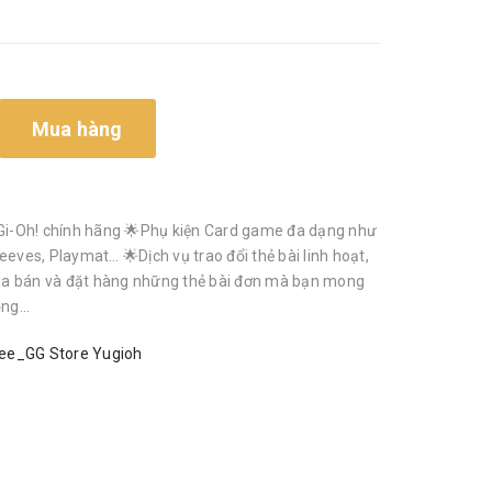
Mua hàng
i-Oh! chính hãng 🌟Phụ kiện Card game đa dạng như
eeves, Playmat… 🌟Dịch vụ trao đổi thẻ bài linh hoạt,
a bán và đặt hàng những thẻ bài đơn mà bạn mong
g...
ee_GG Store Yugioh