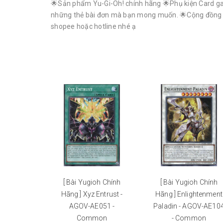
🌟Sản phẩm Yu-Gi-Oh! chính hãng 🌟Phụ kiện Card gam
những thẻ bài đơn mà bạn mong muốn. 🌟Cộng đồng Yu-G
shopee hoặc hotline nhé ạ
[ Bài Yugioh Chính
[ Bài Yugioh Chính
Hãng ] Xyz Entrust -
Hãng ] Enlightenment
AGOV-AE051 -
Paladin - AGOV-AE10
Common
- Common