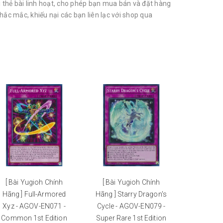
thẻ bài linh hoạt, cho phép bạn mua bán và đặt hàng
ắc mắc, khiếu nại các bạn liên lạc với shop qua
[ Bài Yugioh Chính
[ Bài Yugioh Chính
[ Bài Y
Hãng ] Full-Armored
Hãng ] Starry Dragon's
Hãng ] C
Xyz - AGOV-EN071 -
Cycle - AGOV-EN079 -
AGOV
Common 1st Edition
Super Rare 1st Edition
Common 