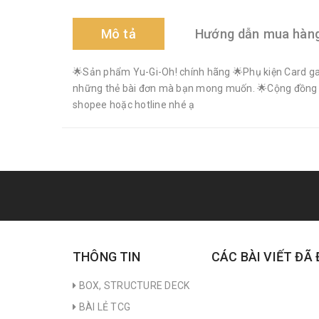
Mô tả
Hướng dẫn mua hàn
🌟Sản phẩm Yu-Gi-Oh! chính hãng 🌟Phụ kiện Card gam
những thẻ bài đơn mà bạn mong muốn. 🌟Cộng đồng Yu-G
shopee hoặc hotline nhé ạ
THÔNG TIN
CÁC BÀI VIẾT ĐÃ
BOX, STRUCTURE DECK
BÀI LẺ TCG