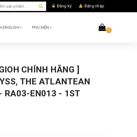
Đăng ký
Đăng nhập
AN ENGLISH
PHỤ KIỆN
UGIOH CHÍNH HÃNG ]
YSS, THE ATLANTEAN
- RA03-EN013 - 1ST