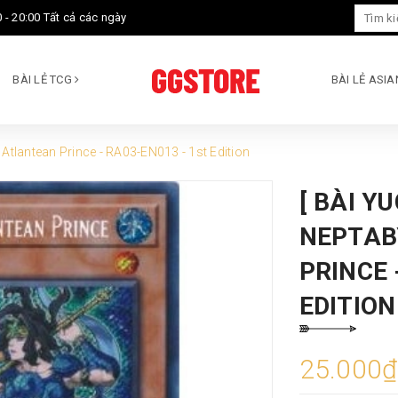
 - 20:00 Tất cả các ngày
BÀI LẺ TCG
BÀI LẺ ASI
 Atlantean Prince - RA03-EN013 - 1st Edition
[ BÀI Y
NEPTAB
PRINCE 
EDITION
25.000₫