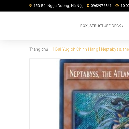
15G Bùi Ngọc Dương, Hà Nội,
0962976841
10:00
BOX, STRUCTURE DECK
|
Trang chủ
[ Bài Yugioh Chính Hãng ] Neptabyss, the