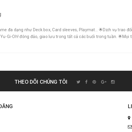
g
e đa dạng như Deck box, Card sleeves, Playmat… 🌟Dịch vụ trao đổi 
i-Oh! đông đảo, giao lưu trong tất cả các buổi trong tuần. 🌟Mọi th
THEO DÕI CHÚNG TÔI
 ĐĂNG
L