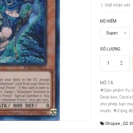
|
Viết nhận xét
ĐỘ HIẾM
SỐ LƯỢNG:
MÔ TẢ:
🌟Sản phẩm Yu-G
Deck box, Card sl
cho phép bạn mu
muốn. 🌟Cộng đồn
Shopee_GG St