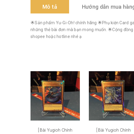
Mô tả
Hướng dẫn mua hàn
🌟Sản phẩm Yu-Gi-Oh! chính hãng 🌟Phụ kiện Card gam
những thẻ bài đơn mà bạn mong muốn. 🌟Cộng đồng Yu-G
shopee hoặc hotline nhé ạ
[ Bài Yugioh Chính
[ Bài Yugioh Chính