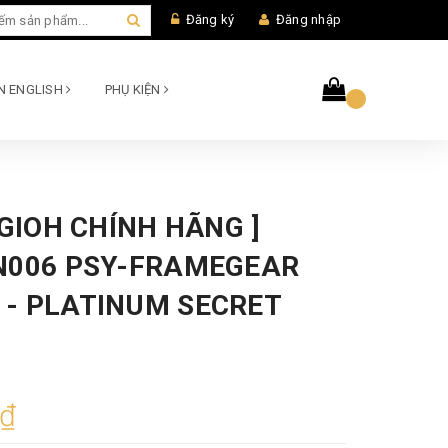
Đăng ký
Đăng nhập
AN ENGLISH
PHỤ KIỆN
UGIOH CHÍNH HÃNG ]
N006 PSY-FRAMEGEAR
- PLATINUM SECRET
0₫