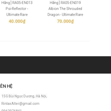
Hãng ] RA05-EN013
Hãng ] RA05-EN019
Hãng ] 
Psi-Reflector -
Albion The Shrouded
Infinitra
Ultimate Rare
Dragon - Ultimate Rare
Ulti
40.000₫
70.000₫
40
IÊN HỆ
15G Bùi Ngọc Dương, Hà Nội,
RinlaxAlter@gmail.com
0962976841