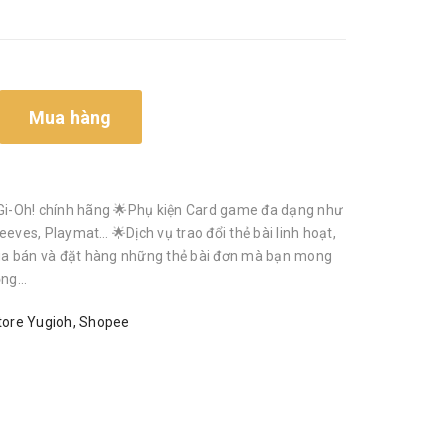
Mua hàng
i-Oh! chính hãng 🌟Phụ kiện Card game đa dạng như
eeves, Playmat… 🌟Dịch vụ trao đổi thẻ bài linh hoạt,
a bán và đặt hàng những thẻ bài đơn mà bạn mong
g...
ore Yugioh
,
Shopee