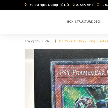
15G Bùi Ngọc Dương, Hà Nội,
0962976841
10:00
BOX, STRUCTURE DECK
|
|
Trang chủ
RA05
[ Bài Yugioh Chính Hãng ] RA0