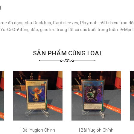
g
e đa dạng như Deck box, Card sleeves, Playmat… 🌟Dịch vụ trao đổi 
i-Oh! đông đảo, giao lưu trong tất cả các buổi trong tuần. 🌟Mọi th
SẢN PHẨM CÙNG LOẠI
[ Bài Yugioh Chính
[ Bài Yugioh Chính