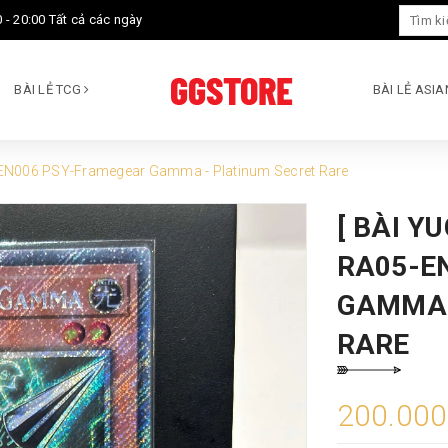
 - 20:00 Tất cả các ngày
BÀI LẺ TCG
BÀI LẺ ASI
5-EN006 PSY-Framegear Gamma - Platinum Secret Rare
[ BÀI Y
RA05-E
GAMMA 
RARE
200.00