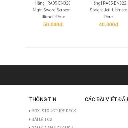
Hãng ] RA05-EN020
Hãng ] RA05-EN022
Night Sword Serpent -
Spright Jet - Ultimate
Ultimate Rare
Rare
50.000₫
40.000₫
THÔNG TIN
CÁC BÀI VIẾT ĐÃ
BOX, STRUCTURE DECK
BÀI LẺ TCG
BÀI LẺ ASIAN ENGLISH