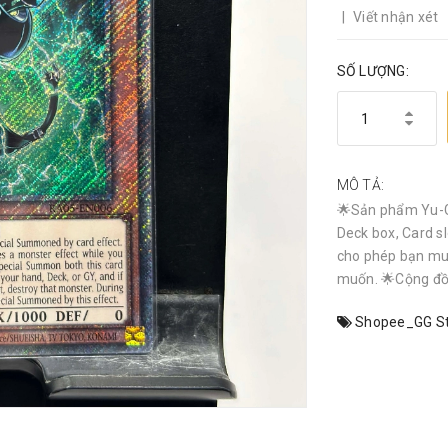
|
Viết nhận xét
SỐ LƯỢNG:
MÔ TẢ:
🌟Sản phẩm Yu-G
Deck box, Card sl
cho phép bạn mu
muốn. 🌟Cộng đồn
Shopee_GG St