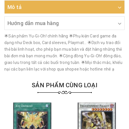
Mô tả
Hướng dẫn mua hàng
🌟Sản phẩm Yu-Gi-Oh! chính hãng 🌟Phụ kiện Card game đa
dạng như Deck box, Card sleeves, Playmat… 🌟Dịch vụ trao đổi
thẻ bài linh hoạt, cho phép bạn mua bán và đặt hàng những thẻ
bài đơn mà bạn mong muốn. 🌟Cộng đồng Yu-Gi-Oh! đông đảo,
giao lưu trong tất cả các buổi trong tuần. 🌟Mọi thắc mắc, khiếu
nại các bạn liên lạc với shop qua shopee hoặc hotline nhé ạ
SẢN PHẨM CÙNG LOẠI