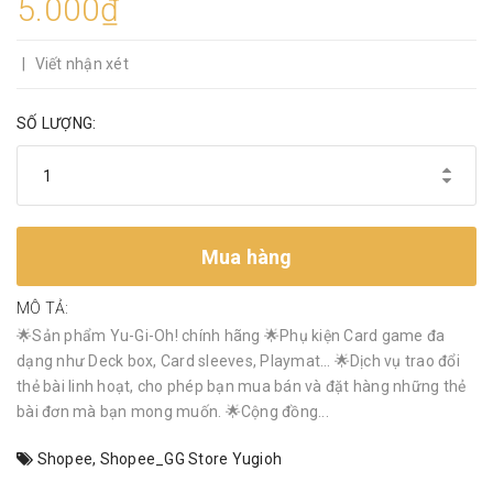
5.000₫
|
Viết nhận xét
SỐ LƯỢNG:
Mua hàng
MÔ TẢ:
🌟Sản phẩm Yu-Gi-Oh! chính hãng 🌟Phụ kiện Card game đa
dạng như Deck box, Card sleeves, Playmat… 🌟Dịch vụ trao đổi
thẻ bài linh hoạt, cho phép bạn mua bán và đặt hàng những thẻ
bài đơn mà bạn mong muốn. 🌟Cộng đồng...
Shopee
,
Shopee_GG Store Yugioh