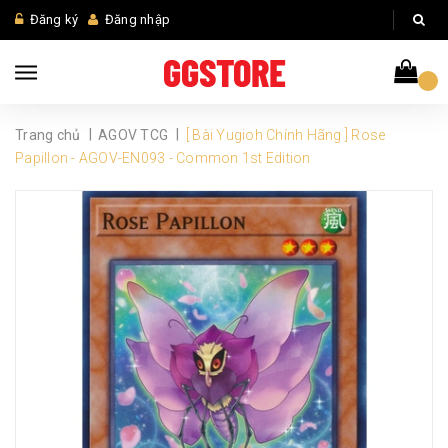
Đăng ký
Đăng nhập
|
|
Trang chủ
AGOV TCG
[ Bài Yugioh Chính Hãng ] Rose
Papillon - AGOV-EN093 - Common 1st Edition