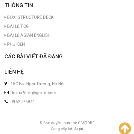
THÔNG TIN
BOX, STRUCTURE DECK
BÀI LẺ TCG
BÀI LẺ ASIAN ENGLISH
PHỤ KIỆN
CÁC BÀI VIẾT ĐÃ ĐĂNG
LIÊN HỆ
15G Bùi Ngọc Dương, Hà Nội,
RinlaxAlter@gmail.com
0962976841
© Bản quyền thuộc về GGSTORE
Cung cấp bởi
|
Sapo