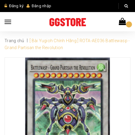
Đăng ký
Đăng nhập
|
Trang chủ
[ Bài Yugioh Chính Hãng ] ROTA-AE036 Battlewasp -
Grand Partisan the Revolution