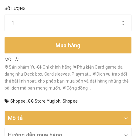
SỐ LƯỢNG:
Mua hàng
MÔ TẢ:
🌟Sản phẩm Yu-Gi-Oh! chính hãng 🌟Phụ kiện Card game đa
dạng như Deck box, Card sleeves, Playmat… 🌟Dịch vụ trao đổi
thẻ bài linh hoạt, cho phép bạn mua bán và đặt hàng những thẻ
bài đơn mà bạn mong muốn. 🌟Cộng đồng...
Shopee_GG Store Yugioh
,
Shopee
Mô tả
Hướng dẫn mua hàng