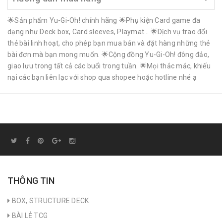
🌟Sản phẩm Yu-Gi-Oh! chính hãng 🌟Phụ kiện Card game đa
dạng như Deck box, Card sleeves, Playmat… 🌟Dịch vụ trao đổi
thẻ bài linh hoạt, cho phép bạn mua bán và đặt hàng những thẻ
bài đơn mà bạn mong muốn. 🌟Cộng đồng Yu-Gi-Oh! đông đảo,
giao lưu trong tất cả các buổi trong tuần. 🌟Mọi thắc mắc, khiếu
nại các bạn liên lạc với shop qua shopee hoặc hotline nhé ạ
THÔNG TIN
BOX, STRUCTURE DECK
BÀI LẺ TCG