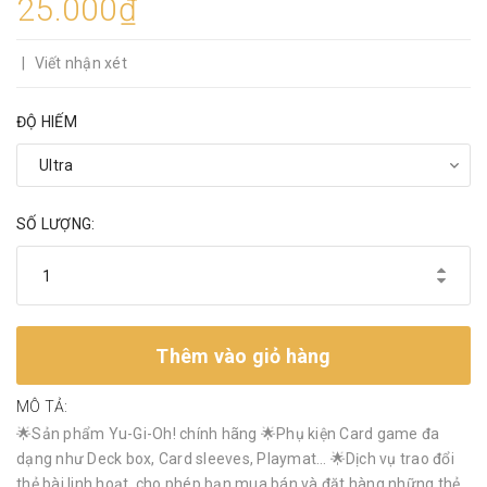
25.000₫
|
Viết nhận xét
ĐỘ HIẾM
SỐ LƯỢNG:
Thêm vào giỏ hàng
MÔ TẢ:
🌟Sản phẩm Yu-Gi-Oh! chính hãng 🌟Phụ kiện Card game đa
dạng như Deck box, Card sleeves, Playmat… 🌟Dịch vụ trao đổi
thẻ bài linh hoạt, cho phép bạn mua bán và đặt hàng những thẻ