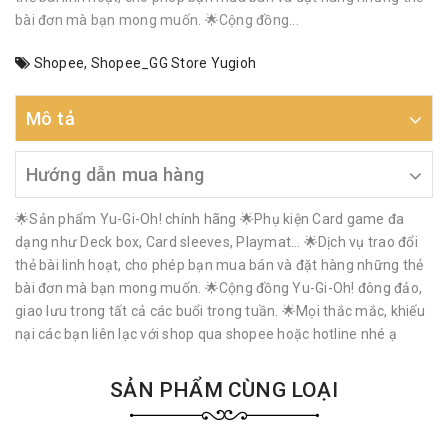
bài đơn mà bạn mong muốn. 🌟Cộng đồng...
Shopee
,
Shopee_GG Store Yugioh
Mô tả
Hướng dẫn mua hàng
🌟Sản phẩm Yu-Gi-Oh! chính hãng 🌟Phụ kiện Card game đa
dạng như Deck box, Card sleeves, Playmat… 🌟Dịch vụ trao đổi
thẻ bài linh hoạt, cho phép bạn mua bán và đặt hàng những thẻ
bài đơn mà bạn mong muốn. 🌟Cộng đồng Yu-Gi-Oh! đông đảo,
giao lưu trong tất cả các buổi trong tuần. 🌟Mọi thắc mắc, khiếu
nại các bạn liên lạc với shop qua shopee hoặc hotline nhé ạ
SẢN PHẨM CÙNG LOẠI