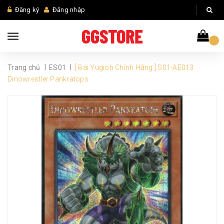
Đăng ký
Đăng nhập
|
|
Trang chủ
ES01
[ Bài Yugioh Chính Hãng ] S01-AE013
Dinowrestler Pankratops