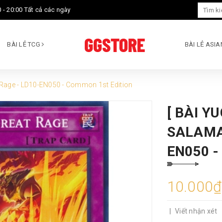
 - 20:00 Tất cả các ngày
BÀI LẺ TCG
BÀI LẺ ASI
 Rage - LD10-EN050 - Common 1st Edition
[ BÀI Y
SALAMA
EN050 
10.000₫
|
Viết nhận xét