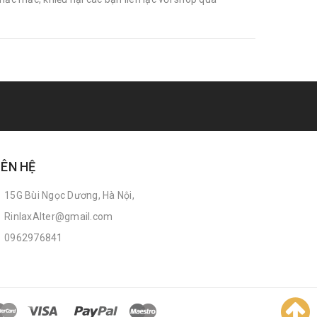
IÊN HỆ
15G Bùi Ngọc Dương, Hà Nội,
RinlaxAlter@gmail.com
0962976841