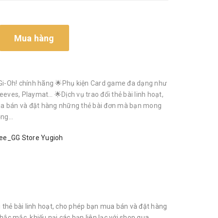
Mua hàng
i-Oh! chính hãng 🌟Phụ kiện Card game đa dạng như
eeves, Playmat… 🌟Dịch vụ trao đổi thẻ bài linh hoạt,
a bán và đặt hàng những thẻ bài đơn mà bạn mong
g...
ee_GG Store Yugioh
thẻ bài linh hoạt, cho phép bạn mua bán và đặt hàng
ắc mắc, khiếu nại các bạn liên lạc với shop qua