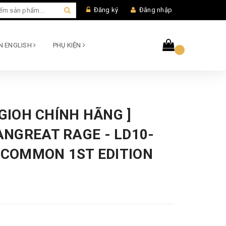
Đăng ký
Đăng nhập
AN ENGLISH
PHỤ KIỆN
UGIOH CHÍNH HÃNG ]
NGREAT RAGE - LD10-
- COMMON 1ST EDITION