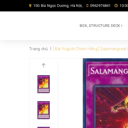
15G Bùi Ngọc Dương, Hà Nội,
0962976841
10:00
BOX, STRUCTURE DECK
|
Trang chủ
[ Bài Yugioh Chính Hãng ] Salamangreat