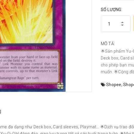
SỐ LƯỢNG:
MÔ TẢ:
🌟Sản phẩm Yu-G
Deck box, Card sl
cho phép bạn mu
muốn. 🌟Cộng đồn
Shopee
,
Shop
g
e đa dạng như Deck box, Card sleeves, Playmat… 🌟Dịch vụ trao đổi 
i-Oh! đông đảo, giao lưu trong tất cả các buổi trong tuần. 🌟Mọi th