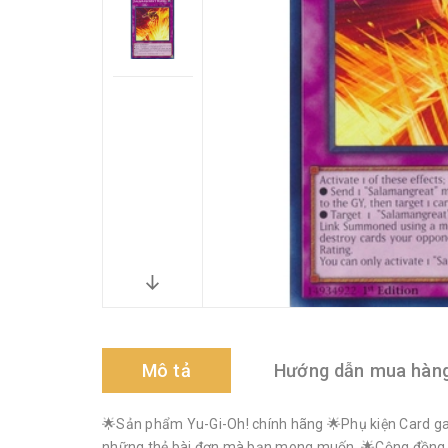
Mô tả
Hướng dẫn mua hàn
🌟Sản phẩm Yu-Gi-Oh! chính hãng 🌟Phụ kiện Card gam
những thẻ bài đơn mà bạn mong muốn. 🌟Cộng đồng Yu-G