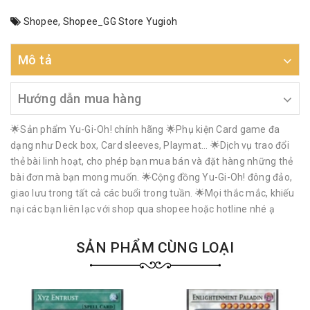
Shopee
,
Shopee_GG Store Yugioh
Mô tả
Hướng dẫn mua hàng
🌟Sản phẩm Yu-Gi-Oh! chính hãng 🌟Phụ kiện Card game đa
dạng như Deck box, Card sleeves, Playmat… 🌟Dịch vụ trao đổi
thẻ bài linh hoạt, cho phép bạn mua bán và đặt hàng những thẻ
bài đơn mà bạn mong muốn. 🌟Cộng đồng Yu-Gi-Oh! đông đảo,
giao lưu trong tất cả các buổi trong tuần. 🌟Mọi thắc mắc, khiếu
nại các bạn liên lạc với shop qua shopee hoặc hotline nhé ạ
SẢN PHẨM CÙNG LOẠI