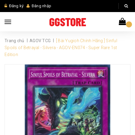
Đăng ký
Đăng nhập
|
|
Trang chủ
AGOV TCG
[ Bài Yugioh Chính Hãng ] Sinful
Spoils of Betrayal - Silvera - AGOV-EN074 - Super Rare 1st
Edition