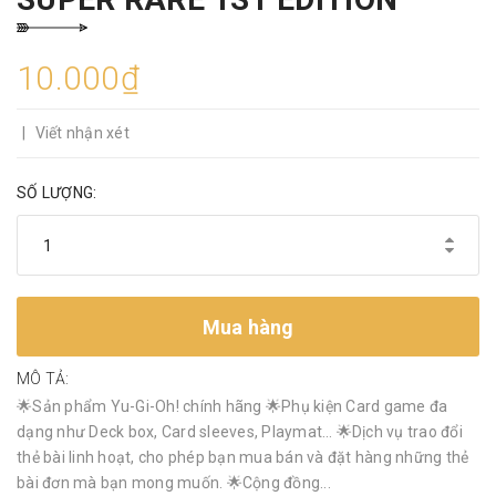
10.000₫
|
Viết nhận xét
SỐ LƯỢNG:
Mua hàng
MÔ TẢ:
🌟Sản phẩm Yu-Gi-Oh! chính hãng 🌟Phụ kiện Card game đa
dạng như Deck box, Card sleeves, Playmat… 🌟Dịch vụ trao đổi
thẻ bài linh hoạt, cho phép bạn mua bán và đặt hàng những thẻ
bài đơn mà bạn mong muốn. 🌟Cộng đồng...