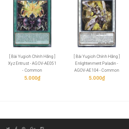
[ Bài Yugioh Chính Hãng ]
[ Bài Yugioh Chính Hãng ]
Xyz Entrust - AGOV-AE051
Enlightenment Paladin -
- Common
AGOV-AE104 - Common
5.000₫
5.000₫