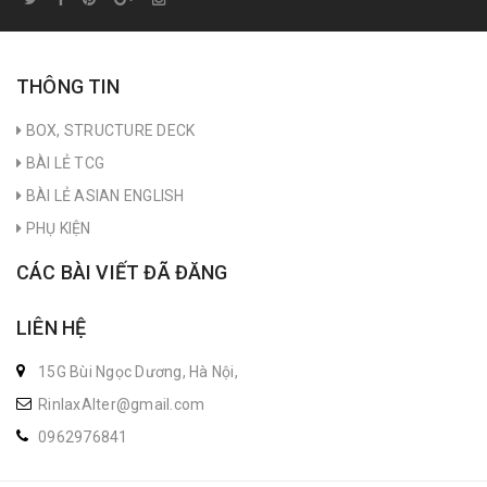
THÔNG TIN
BOX, STRUCTURE DECK
BÀI LẺ TCG
BÀI LẺ ASIAN ENGLISH
PHỤ KIỆN
CÁC BÀI VIẾT ĐÃ ĐĂNG
LIÊN HỆ
15G Bùi Ngọc Dương, Hà Nội,
RinlaxAlter@gmail.com
0962976841