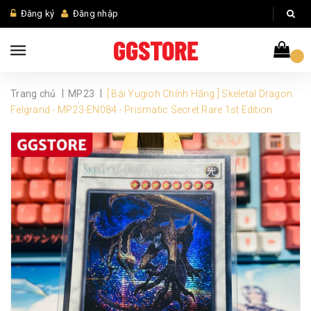
Đăng ký
Đăng nhập
|
|
Trang chủ
MP23
[ Bài Yugioh Chính Hãng ] Skeletal Dragon
Felgrand - MP23-EN084 - Prismatic Secret Rare 1st Edition