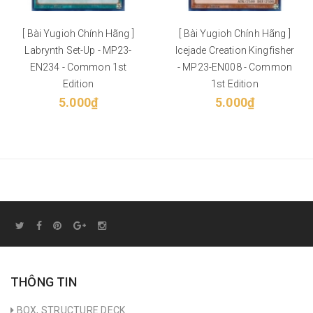
[ Bài Yugioh Chính Hãng ]
[ Bài Yugioh Chính Hãng ]
Labrynth Set-Up - MP23-
Icejade Creation Kingfisher
EN234 - Common 1st
- MP23-EN008 - Common
Edition
1st Edition
5.000₫
5.000₫
THÔNG TIN
BOX, STRUCTURE DECK