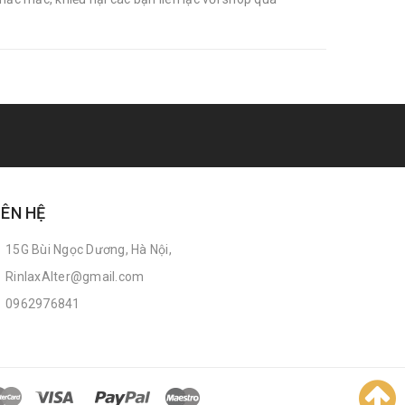
IÊN HỆ
15G Bùi Ngọc Dương, Hà Nội,
RinlaxAlter@gmail.com
0962976841