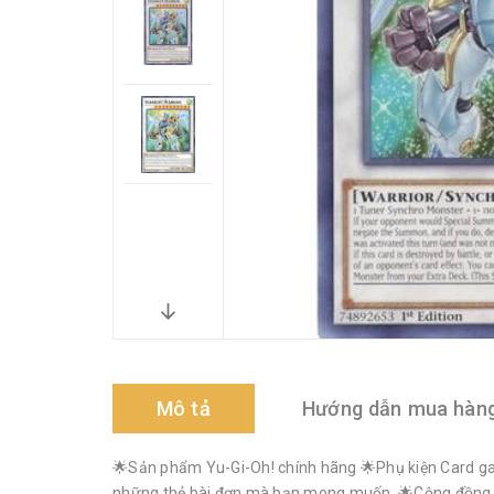
Mô tả
Hướng dẫn mua hàn
🌟Sản phẩm Yu-Gi-Oh! chính hãng 🌟Phụ kiện Card gam
những thẻ bài đơn mà bạn mong muốn. 🌟Cộng đồng Yu-G