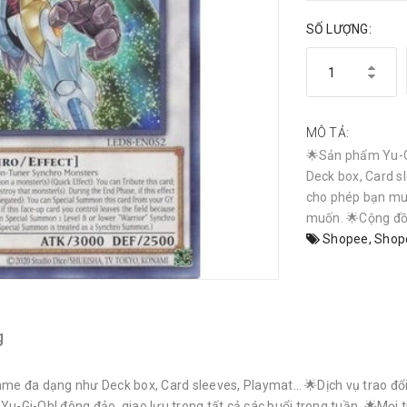
SỐ LƯỢNG:
MÔ TẢ:
🌟Sản phẩm Yu-G
Deck box, Card sl
cho phép bạn mu
muốn. 🌟Cộng đồn
Shopee
,
Shop
g
e đa dạng như Deck box, Card sleeves, Playmat… 🌟Dịch vụ trao đổi 
i-Oh! đông đảo, giao lưu trong tất cả các buổi trong tuần. 🌟Mọi th