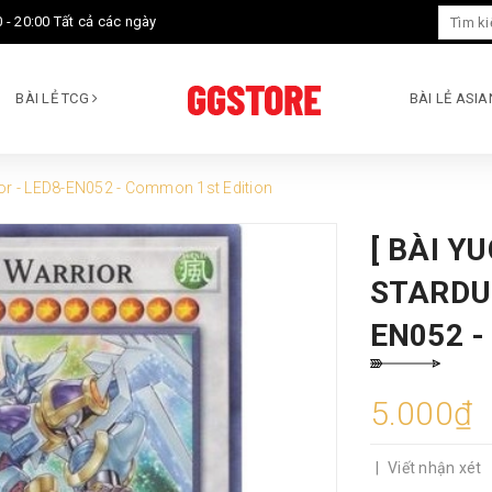
 - 20:00 Tất cả các ngày
BÀI LẺ TCG
BÀI LẺ ASI
ior - LED8-EN052 - Common 1st Edition
[ BÀI Y
STARDU
EN052 
5.000₫
|
Viết nhận xét