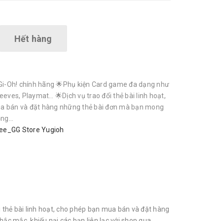
Hết hàng
i-Oh! chính hãng 🌟Phụ kiện Card game đa dạng như
eeves, Playmat… 🌟Dịch vụ trao đổi thẻ bài linh hoạt,
a bán và đặt hàng những thẻ bài đơn mà bạn mong
g...
ee_GG Store Yugioh
thẻ bài linh hoạt, cho phép bạn mua bán và đặt hàng
ắc mắc, khiếu nại các bạn liên lạc với shop qua