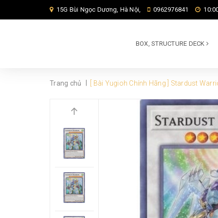
15G Bùi Ngọc Dương, Hà Nội,
0962976841
10:00
BOX, STRUCTURE DECK
|
Trang chủ
[ Bài Yugioh Chính Hãng ] Stardust Warr