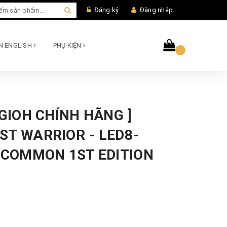
Đăng ký
Đăng nhập
AN ENGLISH
PHỤ KIỆN
UGIOH CHÍNH HÃNG ]
ST WARRIOR - LED8-
- COMMON 1ST EDITION