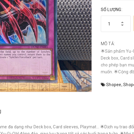
SỐ LƯỢNG:
MÔ TẢ:
🌟Sản phẩm Yu-G
Deck box, Card sl
cho phép bạn mu
muốn. 🌟Cộng đồn
Shopee
,
Shop
g
e đa dạng như Deck box, Card sleeves, Playmat… 🌟Dịch vụ trao đổi 
i-Oh! đông đảo, giao lưu trong tất cả các buổi trong tuần. 🌟Mọi th