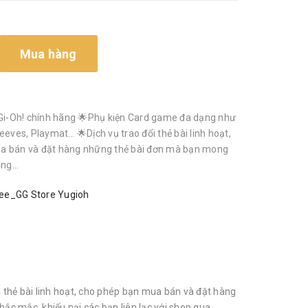
Mua hàng
i-Oh! chính hãng 🌟Phụ kiện Card game đa dạng như
eeves, Playmat… 🌟Dịch vụ trao đổi thẻ bài linh hoạt,
a bán và đặt hàng những thẻ bài đơn mà bạn mong
g...
ee_GG Store Yugioh
thẻ bài linh hoạt, cho phép bạn mua bán và đặt hàng
ắc mắc, khiếu nại các bạn liên lạc với shop qua