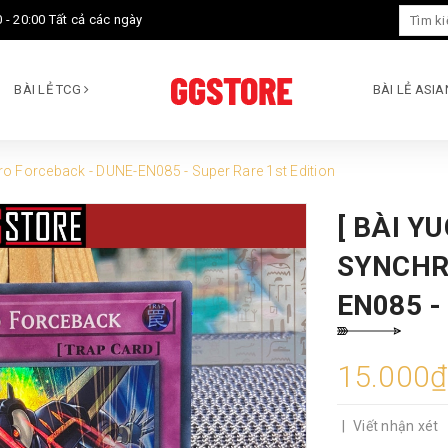
 - 20:00 Tất cả các ngày
BÀI LẺ TCG
BÀI LẺ ASI
ro Forceback - DUNE-EN085 - Super Rare 1st Edition
[ BÀI Y
SYNCHR
EN085 -
15.000₫
|
Viết nhận xét