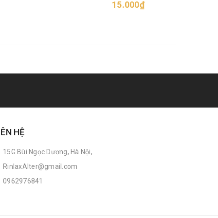
15.000₫
15
IÊN HỆ
15G Bùi Ngọc Dương, Hà Nội,
RinlaxAlter@gmail.com
0962976841