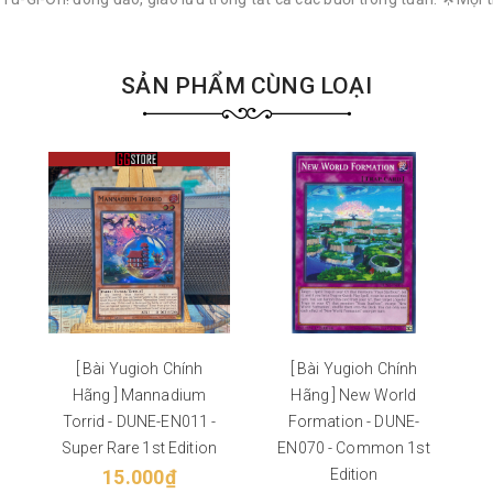
SẢN PHẨM CÙNG LOẠI
[ Bài Yugioh Chính
[ Bài Yugioh Chính
Hãng ] Mannadium
Hãng ] New World
Torrid - DUNE-EN011 -
Formation - DUNE-
Super Rare 1st Edition
EN070 - Common 1st
15.000₫
Edition