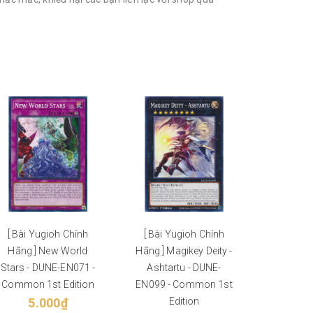
[ Bài Yugioh Chính
[ Bài Yugioh Chính
[ Bài Y
Hãng ] New World
Hãng ] Magikey Deity -
Hãng ] 
Stars - DUNE-EN071 -
Ashtartu - DUNE-
Tistina 
Common 1st Edition
EN099 - Common 1st
- Secr
5.000₫
Edition
E