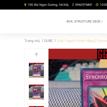
15G Bùi Ngọc Dương, Hà Nội,
0962976841
10:00
BOX, STRUCTURE DECK
|
|
Trang chủ
DUNE
[ Bài Yugioh Chính Hãng ] Synch