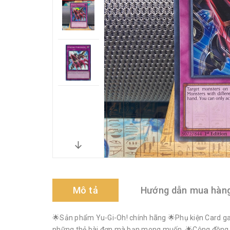
Mô tả
Hướng dẫn mua hàn
🌟Sản phẩm Yu-Gi-Oh! chính hãng 🌟Phụ kiện Card gam
những thẻ bài đơn mà bạn mong muốn. 🌟Cộng đồng Yu-G