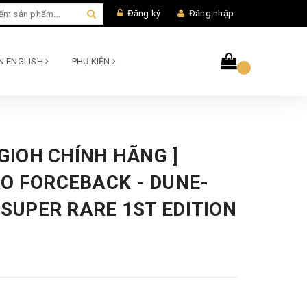
Đăng ký
Đăng nhập
AN ENGLISH
PHỤ KIỆN
UGIOH CHÍNH HÃNG ]
O FORCEBACK - DUNE-
 SUPER RARE 1ST EDITION