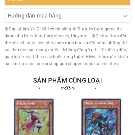
Hướng dẫn mua hàng
🌟Sản phẩm Yu-Gi-Oh! chính hãng 🌟Phụ kiện Card game đa
dạng như Deck box, Card sleeves, Playmat… 🌟Dịch vụ trao đổi
thẻ bài linh hoạt, cho phép bạn mua bán và đặt hàng những thẻ
bài đơn mà bạn mong muốn. 🌟Cộng đồng Yu-Gi-Oh! đông đảo,
giao lưu trong tất cả các buổi trong tuần. 🌟Mọi thắc mắc, khiếu
nại các bạn liên lạc với shop qua shopee hoặc hotline nhé ạ
SẢN PHẨM CÙNG LOẠI