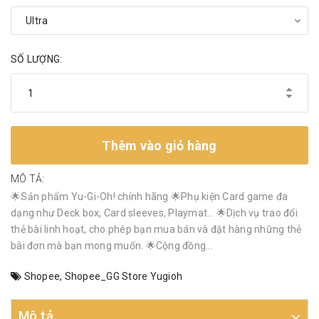
SỐ LƯỢNG:
Thêm vào giỏ hàng
MÔ TẢ:
🌟Sản phẩm Yu-Gi-Oh! chính hãng 🌟Phụ kiện Card game đa
dạng như Deck box, Card sleeves, Playmat… 🌟Dịch vụ trao đổi
thẻ bài linh hoạt, cho phép bạn mua bán và đặt hàng những thẻ
bài đơn mà bạn mong muốn. 🌟Cộng đồng...
Shopee
,
Shopee_GG Store Yugioh
Mô tả