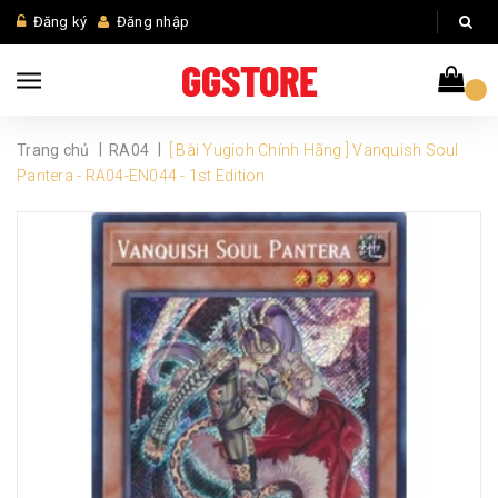
Đăng ký
Đăng nhập
|
|
Trang chủ
RA04
[ Bài Yugioh Chính Hãng ] Vanquish Soul
Pantera - RA04-EN044 - 1st Edition