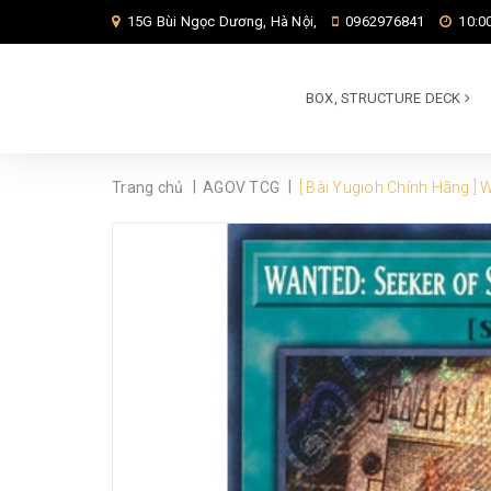
15G Bùi Ngọc Dương, Hà Nội,
0962976841
10:00
BOX, STRUCTURE DECK
|
|
Trang chủ
AGOV TCG
[ Bài Yugioh Chính Hãng ] 