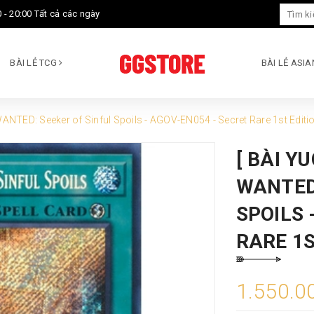
 - 20:00 Tất cả các ngày
BÀI LẺ TCG
BÀI LẺ ASI
WANTED: Seeker of Sinful Spoils - AGOV-EN054 - Secret Rare 1st Editi
[ BÀI Y
WANTED
SPOILS 
RARE 1S
1.550.0