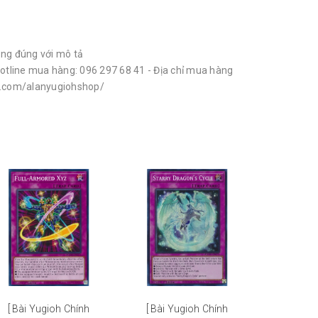
ông đúng với mô tả
otline mua hàng: 096 297 68 41 - Địa chỉ mua hàng
ok.com/alanyugiohshop/
[ Bài Yugioh Chính
[ Bài Yugioh Chính
[ Bài Y