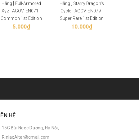
Hãng ] Full-Armored
Hãng ] Starry Dragon's
Hãng ] C
Xyz - AGOV-EN071 -
Cycle - AGOV-EN079 -
AGOV
Common 1st Edition
Super Rare 1st Edition
Common 
5.000₫
10.000₫
5
IÊN HỆ
15G Bùi Ngọc Dương, Hà Nội,
RinlaxAlter@gmail.com