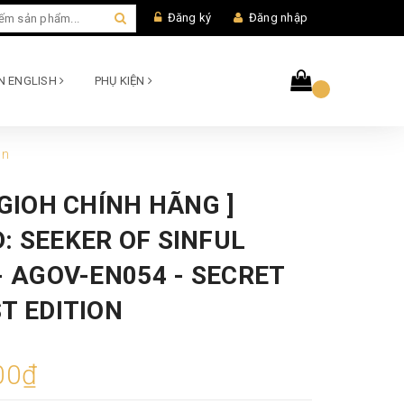
Đăng ký
Đăng nhập
AN ENGLISH
PHỤ KIỆN
on
UGIOH CHÍNH HÃNG ]
: SEEKER OF SINFUL
- AGOV-EN054 - SECRET
T EDITION
00₫