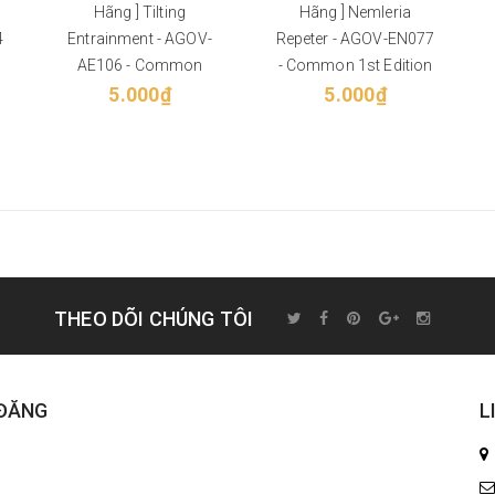
Hãng ] Tilting
Hãng ] Nemleria
4
Entrainment - AGOV-
Repeter - AGOV-EN077
AE106 - Common
- Common 1st Edition
5.000₫
5.000₫
THEO DÕI CHÚNG TÔI
 ĐĂNG
L