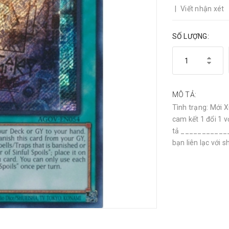
|
Viết nhận xét
SỐ LƯỢNG:
MÔ TẢ:
Tình trạng: Mới 
cam kết 1 đổi 1 
tả ____________
bạn liên lạc với sh