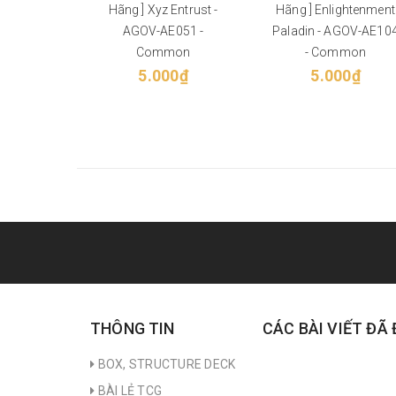
Hãng ] Xyz Entrust -
Hãng ] Enlightenment
AGOV-AE051 -
Paladin - AGOV-AE10
Common
- Common
5.000₫
5.000₫
THÔNG TIN
CÁC BÀI VIẾT ĐÃ
BOX, STRUCTURE DECK
BÀI LẺ TCG