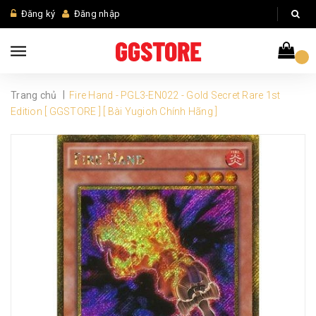
Đăng ký
Đăng nhập
|
Trang chủ
Fire Hand - PGL3-EN022 - Gold Secret Rare 1st
Edition [ GGSTORE ] [ Bài Yugioh Chính Hãng ]