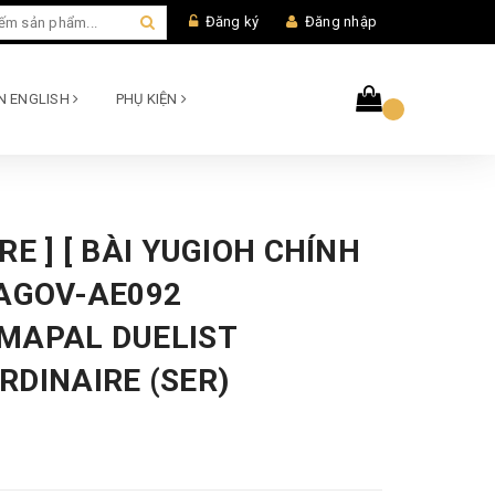
Đăng ký
Đăng nhập
AN ENGLISH
PHỤ KIỆN
RE ] [ BÀI YUGIOH CHÍNH
 AGOV-AE092
MAPAL DUELIST
RDINAIRE (SER)