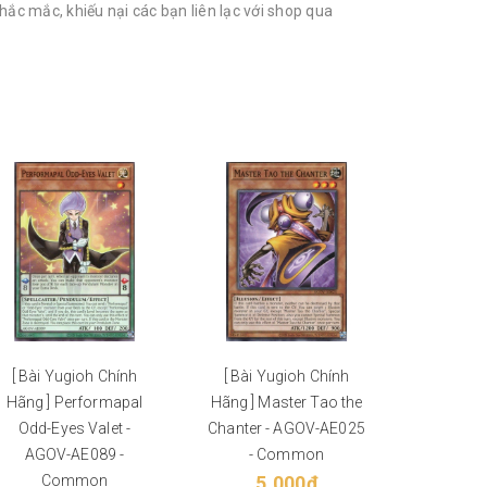
ắc mắc, khiếu nại các bạn liên lạc với shop qua
[ Bài Yugioh Chính
[ Bài Yugioh Chính
[ Bài Y
Hãng ] Performapal
Hãng ] Master Tao the
Hãng ] 
Odd-Eyes Valet -
Chanter - AGOV-AE025
Servant 
AGOV-AE089 -
- Common
- AGO
Common
5.000₫
C