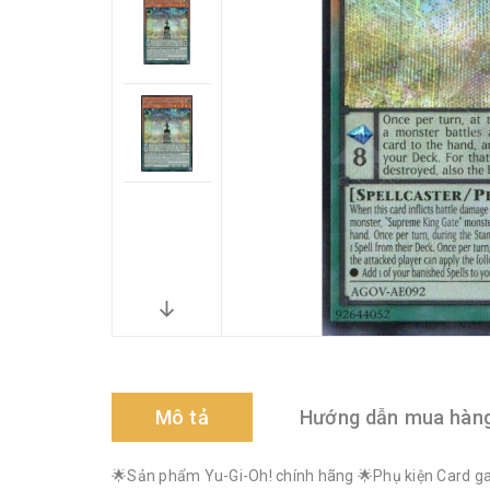
Mô tả
Hướng dẫn mua hàn
🌟Sản phẩm Yu-Gi-Oh! chính hãng 🌟Phụ kiện Card gam