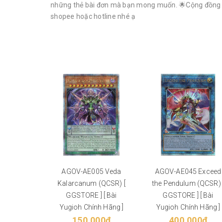
những thẻ bài đơn mà bạn mong muốn. 🌟Cộng đồng Yu-G
shopee hoặc hotline nhé ạ
AGOV-AE005 Veda
AGOV-AE045 Exceed
Kalarcanum (QCSR) [
the Pendulum (QCSR) 
GGSTORE ] [ Bài
GGSTORE ] [ Bài
Yugioh Chính Hãng ]
Yugioh Chính Hãng ]
150.000₫
400.000₫