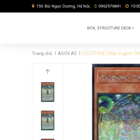
15G Bùi Ngọc Dương, Hà Nội,
0962976841
10:00
BOX, STRUCTURE DECK
|
|
Trang chủ
AGOV AE
[ GGSTORE ] [ Bài Yugioh Ch