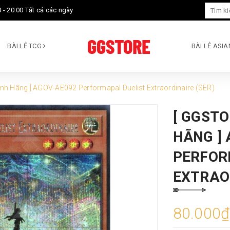
 - 20:00 Tất cả các ngày
BÀI LẺ TCG
BÀI LẺ ASI
ính Hãng ] AGOV-AE092 Performapal Duelist Extraordinaire (SER)
[ GGSTO
HÃNG ]
PERFOR
EXTRAO
80.000₫