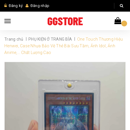
Đăng ký
Đăng nhập
|
|
Trang chủ
PHỤ KIỆN Ở TRANG BÌA
One Touch Thương Hiệu
Henwei, Case Nhựa Bảo Vệ Thẻ Bài Sưu Tầm, Ảnh Idol, Ảnh
Anime,... Chất Lượng Cao