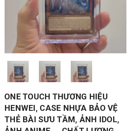
ONE TOUCH THƯƠNG HIỆU
HENWEI, CASE NHỰA BẢO VỆ
THẺ BÀI SƯU TẦM, ẢNH IDOL,
ẢNH ANIME,... CHẤT LƯỢNG