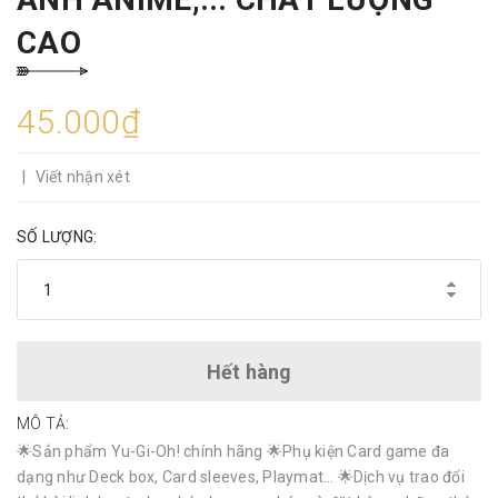
CAO
45.000₫
|
Viết nhận xét
SỐ LƯỢNG:
Hết hàng
MÔ TẢ:
🌟Sản phẩm Yu-Gi-Oh! chính hãng 🌟Phụ kiện Card game đa
dạng như Deck box, Card sleeves, Playmat… 🌟Dịch vụ trao đổi