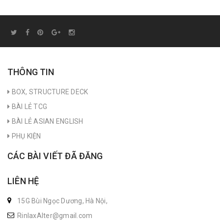
THÔNG TIN
BOX, STRUCTURE DECK
BÀI LẺ TCG
BÀI LẺ ASIAN ENGLISH
PHỤ KIỆN
CÁC BÀI VIẾT ĐÃ ĐĂNG
LIÊN HỆ
15G Bùi Ngọc Dương, Hà Nội,
RinlaxAlter@gmail.com