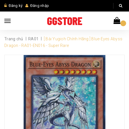
Đăng ký
Đăng nhập
|
|
Trang chủ
RA01
[ Bài Yugioh Chính Hãng ] Blue-Eyes Abyss
Dragon - RA01-EN016 - Super Rare