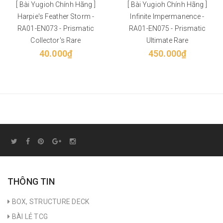
[ Bài Yugioh Chính Hãng ]
[ Bài Yugioh Chính Hãng ]
Harpie's Feather Storm -
Infinite Impermanence -
RA01-EN073 - Prismatic
RA01-EN075 - Prismatic
Collector's Rare
Ultimate Rare
40.000₫
450.000₫
THÔNG TIN
BOX, STRUCTURE DECK
BÀI LẺ TCG