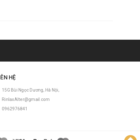
IÊN HỆ
15G Bùi Ngọc Dương, Hà Nội,
RinlaxAlter@gmail.com
0962976841