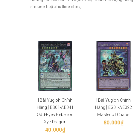
shopee hoặc hotline nhé ạ
[ Bài Yugioh Chính
[ Bài Yugioh Chính
Hãng ] ES01-AE041
Hãng ] ES01-AE022
Odd-Eyes Rebellion
Master of Chaos
Xyz Dragon
80.000₫
40.000₫