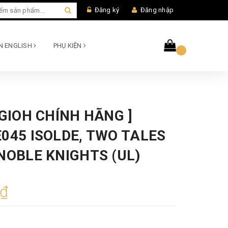
Đăng ký
Đăng nhập
AN ENGLISH
PHỤ KIỆN
UGIOH CHÍNH HÃNG ]
045 ISOLDE, TWO TALES
NOBLE KNIGHTS (UL)
0₫