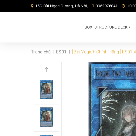
15G Bùi Ngọc Dương, Hà Nội,
0962976841
10:00
BOX, STRUCTURE DECK
|
|
Trang chủ
ES01
[ Bài Yugioh Chính Hãng ] ES01-