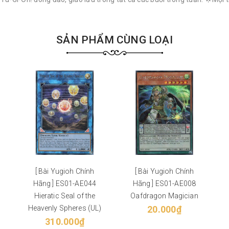
SẢN PHẨM CÙNG LOẠI
[ Bài Yugioh Chính
[ Bài Yugioh Chính
Hãng ] ES01-AE044
Hãng ] ES01-AE008
Hieratic Seal of the
Oafdragon Magician
Heavenly Spheres (UL)
20.000₫
310.000₫