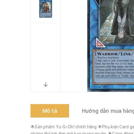
Mô tả
Hướng dẫn mua hàn
🌟Sản phẩm Yu-Gi-Oh! chính hãng 🌟Phụ kiện Card gam
những thẻ bài đơn mà bạn mong muốn. 🌟Cộng đồng Yu-G