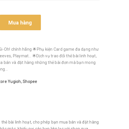
Mua hàng
i-Oh! chính hãng 🌟Phụ kiện Card game đa dạng như
eeves, Playmat… 🌟Dịch vụ trao đổi thẻ bài linh hoạt,
a bán và đặt hàng những thẻ bài đơn mà bạn mong
g...
ore Yugioh
,
Shopee
thẻ bài linh hoạt, cho phép bạn mua bán và đặt hàng
ắc mắc, khiếu nại các bạn liên lạc với shop qua