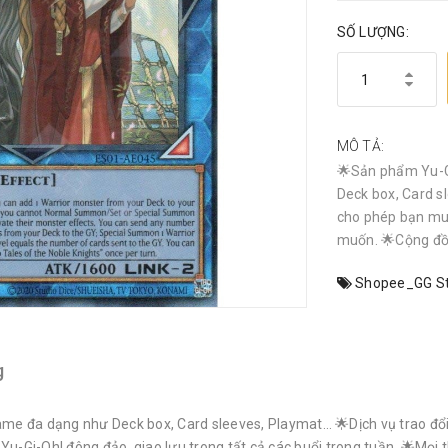
SỐ LƯỢNG:
MÔ TẢ:
🌟Sản phẩm Yu-G
Deck box, Card sl
cho phép bạn mu
muốn. 🌟Cộng đồn
Shopee_GG St
g
e đa dạng như Deck box, Card sleeves, Playmat… 🌟Dịch vụ trao đổi 
i-Oh! đông đảo, giao lưu trong tất cả các buổi trong tuần. 🌟Mọi th