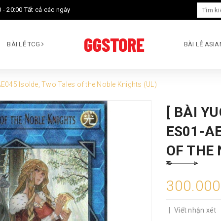
 - 20:00 Tất cả các ngày
BÀI LẺ TCG
BÀI LẺ ASI
AE045 Isolde, Two Tales of the Noble Knights (UL)
[ BÀI Y
ES01-AE
OF THE 
300.00
|
Viết nhận xét