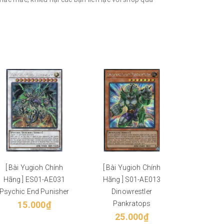
[ Bài Yugioh Chính
[ Bài Yugioh Chính
[ Bài Y
Hãng ] ES01-AE031
Hãng ] S01-AE013
Hãng ] 
Psychic End Punisher
Dinowrestler
Worlds
15.000₫
Pankratops
Ze
25.000₫
10