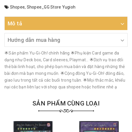
Shopee
,
Shopee_GG Store Yugioh
Mô tả
Hướng dẫn mua hàng
🌟Sản phẩm Yu-Gi-Oh! chính hãng 🌟Phụ kiện Card game đa
dạng như Deck box, Card sleeves, Playmat… 🌟Dịch vụ trao đổi
thẻ bài linh hoạt, cho phép bạn mua bán và đặt hàng những thẻ
bài đơn mà bạn mong muốn. 🌟Cộng đồng Yu-Gi-Oh! đông đảo,
giao lưu trong tất cả các buổi trong tuần. 🌟Mọi thắc mắc, khiếu
nại các bạn liên lạc với shop qua shopee hoặc hotline nhé ạ
SẢN PHẨM CÙNG LOẠI