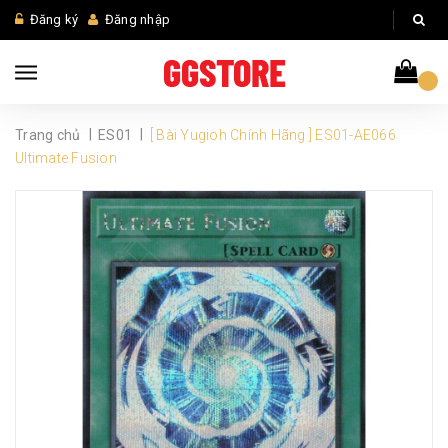
Đăng ký
Đăng nhập
|
|
Trang chủ
ES01
[ Bài Yugioh Chính Hãng ] ES01-AE066
Ultimate Fusion