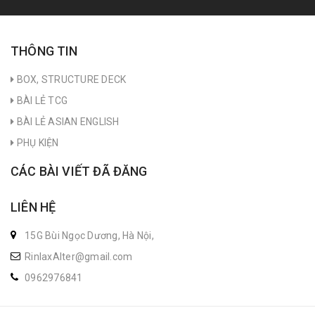
THÔNG TIN
BOX, STRUCTURE DECK
BÀI LẺ TCG
BÀI LẺ ASIAN ENGLISH
PHỤ KIỆN
CÁC BÀI VIẾT ĐÃ ĐĂNG
LIÊN HỆ
15G Bùi Ngọc Dương, Hà Nội,
RinlaxAlter@gmail.com
0962976841