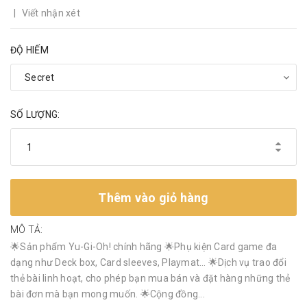
|
Viết nhận xét
ĐỘ HIẾM
SỐ LƯỢNG:
Thêm vào giỏ hàng
MÔ TẢ:
🌟Sản phẩm Yu-Gi-Oh! chính hãng 🌟Phụ kiện Card game đa
dạng như Deck box, Card sleeves, Playmat… 🌟Dịch vụ trao đổi
thẻ bài linh hoạt, cho phép bạn mua bán và đặt hàng những thẻ
bài đơn mà bạn mong muốn. 🌟Cộng đồng...