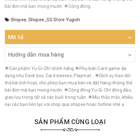
bài đơn mà bạn mong muốn. 🌟Cộng đồng...
Shopee
,
Shopee_GG Store Yugioh
Mô tả
Hướng dẫn mua hàng
🌟Sản phẩm Yu-Gi-Oh! chính hãng 🌟Phụ kiện Card game đa
dạng như Deck box, Card sleeves, Playmat… 🌟Dịch vụ trao đổi
thẻ bài linh hoạt, cho phép bạn mua bán và đặt hàng những thẻ
bài đơn mà bạn mong muốn. 🌟Cộng đồng Yu-Gi-Oh! đông đảo,
giao lưu trong tất cả các buổi trong tuần. 🌟Mọi thắc mắc, khiếu
nại các bạn liên lạc với shop qua shopee hoặc hotline nhé ạ
SẢN PHẨM CÙNG LOẠI