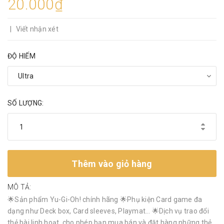
20.000₫
|
Viết nhận xét
ĐỘ HIẾM
SỐ LƯỢNG:
Thêm vào giỏ hàng
MÔ TẢ:
🌟Sản phẩm Yu-Gi-Oh! chính hãng 🌟Phụ kiện Card game đa
dạng như Deck box, Card sleeves, Playmat… 🌟Dịch vụ trao đổi
thẻ bài linh hoạt, cho phép bạn mua bán và đặt hàng những thẻ