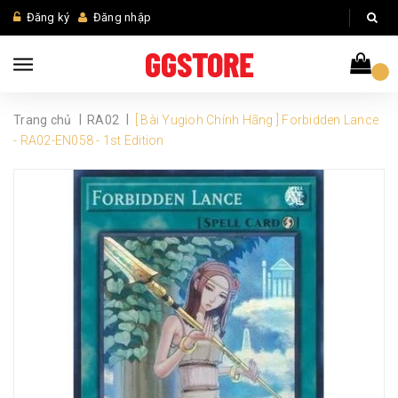
Đăng ký
Đăng nhập
|
|
Trang chủ
RA02
[ Bài Yugioh Chính Hãng ] Forbidden Lance
- RA02-EN058 - 1st Edition