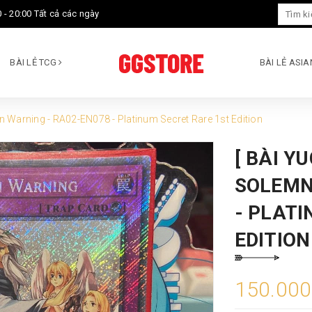
 - 20:00 Tất cả các ngày
BÀI LẺ TCG
BÀI LẺ ASI
n Warning - RA02-EN078 - Platinum Secret Rare 1st Edition
[ BÀI Y
SOLEMN
- PLAT
EDITION
150.00