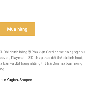
Mua hàng
i-Oh! chính hãng 🌟Phụ kiện Card game đa dạng như
eeves, Playmat… 🌟Dịch vụ trao đổi thẻ bài linh hoạt,
a bán và đặt hàng những thẻ bài đơn mà bạn mong
g...
ore Yugioh
,
Shopee