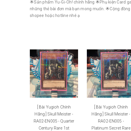
🌟Sản phẩm Yu-Gi-Oh! chính hãng 🌟Phụ kiện Card gam
những thẻ bài đơn mà bạn mong muốn. 🌟Cộng đồng Yu-G
shopee hoặc hotline nhé ạ
[ Bài Yugioh Chính
[ Bài Yugioh Chính
Hãng ] Skull Meister -
Hãng ] Skull Meister -
RA02-EN005 - Quarter
RA02-EN005 -
Century Rare 1st
Platinum Secret Rare