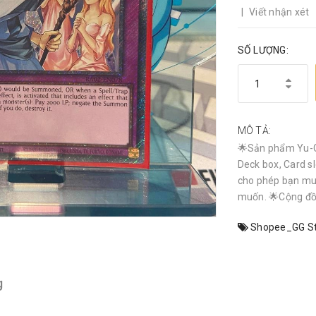
|
Viết nhận xét
SỐ LƯỢNG:
MÔ TẢ:
🌟Sản phẩm Yu-G
Deck box, Card sl
cho phép bạn mu
muốn. 🌟Cộng đồn
Shopee_GG St
g