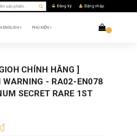
Đăng ký
Đăng nhập
AN ENGLISH
PHỤ KIỆN
UGIOH CHÍNH HÃNG ]
 WARNING - RA02-EN078
INUM SECRET RARE 1ST
0₫