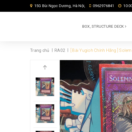
15G Bùi Ngọc Dương, Hà Nội,
0962976841
10:00
BOX, STRUCTURE DECK
|
|
Trang chủ
RA02
[ Bài Yugioh Chính Hãng ] Solem