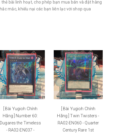
thẻ bài linh hoạt, cho phép bạn mua bán và đặt hàng
ắc mắc, khiếu nại các bạn liên lạc với shop qua
[ Bài Yugioh Chính
[ Bài Yugioh Chính
[ Bài Y
Hãng ] Number 60:
Hãng ] Twin Twisters -
Hãng ] Sk
Dugares the Timeless
RA02-EN060 - Quarter
RA02-E
- RA02-EN037 -
Century Rare 1st
E