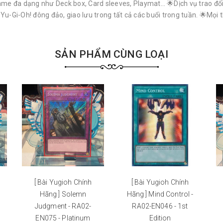
e đa dạng như Deck box, Card sleeves, Playmat… 🌟Dịch vụ trao đổi 
i-Oh! đông đảo, giao lưu trong tất cả các buổi trong tuần. 🌟Mọi th
SẢN PHẨM CÙNG LOẠI
[ Bài Yugioh Chính
[ Bài Yugioh Chính
Hãng ] Solemn
Hãng ] Mind Control -
Judgment - RA02-
RA02-EN046 - 1st
EN075 - Platinum
Edition