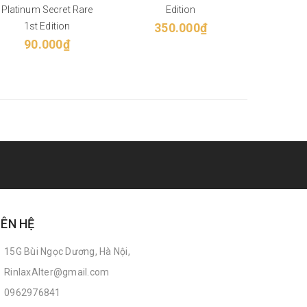
Platinum Secret Rare
Edition
20
1st Edition
350.000₫
90.000₫
IÊN HỆ
15G Bùi Ngọc Dương, Hà Nội,
RinlaxAlter@gmail.com
0962976841