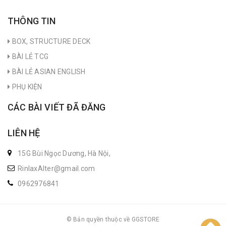
THÔNG TIN
BOX, STRUCTURE DECK
BÀI LẺ TCG
BÀI LẺ ASIAN ENGLISH
PHỤ KIỆN
CÁC BÀI VIẾT ĐÃ ĐĂNG
LIÊN HỆ
15G Bùi Ngọc Dương, Hà Nội,
RinlaxAlter@gmail.com
0962976841
© Bản quyền thuộc về GGSTORE