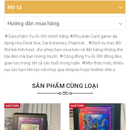
Mô tả
Hướng dẫn mua hàng
🌟Sản phẩm Yu-Gi-Oh! chính hãng 🌟Phụ kiện Card game đa
dạng như Deck box, Card sleeves, Playmat… 🌟Dịch vụ trao đổi
thẻ bài linh hoạt, cho phép bạn mua bán và đặt hàng những thẻ
bài đơn mà bạn mong muốn. 🌟Cộng đồng Yu-Gi-Oh! đông đảo,
giao lưu trong tất cả các buổi trong tuần. 🌟Mọi thắc mắc, khiếu
nại các bạn liên lạc với shop qua shopee hoặc hotline nhé ạ
SẢN PHẨM CÙNG LOẠI