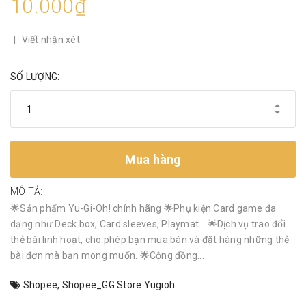
10.000₫
|
Viết nhận xét
SỐ LƯỢNG:
Mua hàng
MÔ TẢ:
🌟Sản phẩm Yu-Gi-Oh! chính hãng 🌟Phụ kiện Card game đa
dạng như Deck box, Card sleeves, Playmat… 🌟Dịch vụ trao đổi
thẻ bài linh hoạt, cho phép bạn mua bán và đặt hàng những thẻ
bài đơn mà bạn mong muốn. 🌟Cộng đồng...
Shopee
,
Shopee_GG Store Yugioh