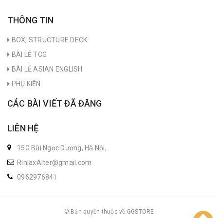
THÔNG TIN
BOX, STRUCTURE DECK
BÀI LẺ TCG
BÀI LẺ ASIAN ENGLISH
PHỤ KIỆN
CÁC BÀI VIẾT ĐÃ ĐĂNG
LIÊN HỆ
15G Bùi Ngọc Dương, Hà Nội,
RinlaxAlter@gmail.com
0962976841
© Bản quyền thuộc về GGSTORE