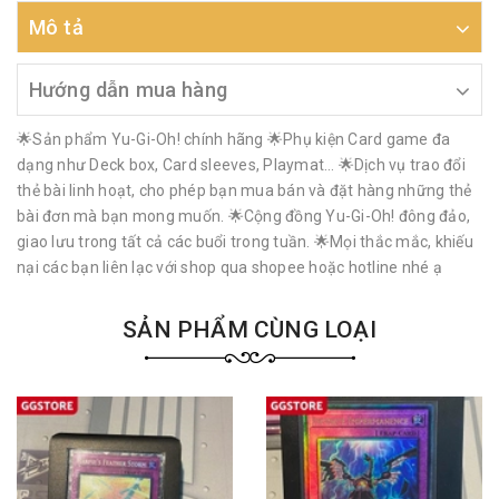
Mô tả
Hướng dẫn mua hàng
🌟Sản phẩm Yu-Gi-Oh! chính hãng 🌟Phụ kiện Card game đa
dạng như Deck box, Card sleeves, Playmat… 🌟Dịch vụ trao đổi
thẻ bài linh hoạt, cho phép bạn mua bán và đặt hàng những thẻ
bài đơn mà bạn mong muốn. 🌟Cộng đồng Yu-Gi-Oh! đông đảo,
giao lưu trong tất cả các buổi trong tuần. 🌟Mọi thắc mắc, khiếu
nại các bạn liên lạc với shop qua shopee hoặc hotline nhé ạ
SẢN PHẨM CÙNG LOẠI