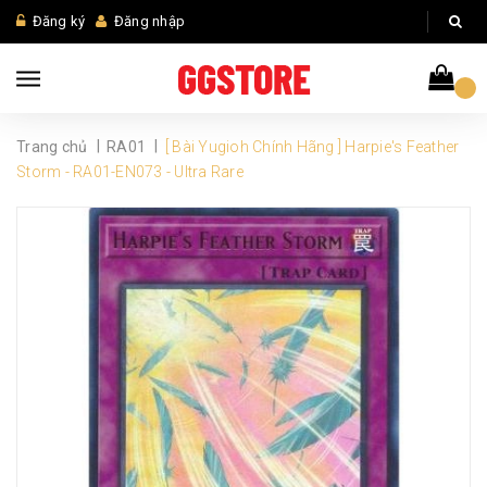
Đăng ký
Đăng nhập
|
|
Trang chủ
RA01
[ Bài Yugioh Chính Hãng ] Harpie's Feather
Storm - RA01-EN073 - Ultra Rare