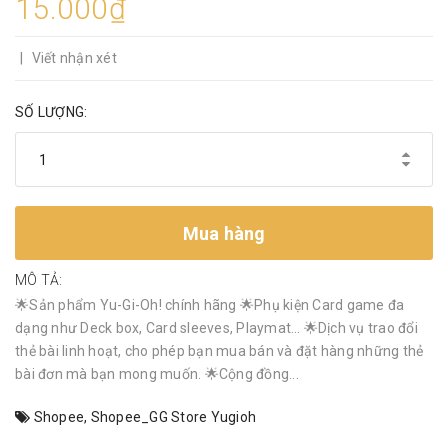
15.000₫
|
Viết nhận xét
SỐ LƯỢNG:
Mua hàng
MÔ TẢ:
🌟Sản phẩm Yu-Gi-Oh! chính hãng 🌟Phụ kiện Card game đa
dạng như Deck box, Card sleeves, Playmat… 🌟Dịch vụ trao đổi
thẻ bài linh hoạt, cho phép bạn mua bán và đặt hàng những thẻ
bài đơn mà bạn mong muốn. 🌟Cộng đồng...
Shopee
,
Shopee_GG Store Yugioh