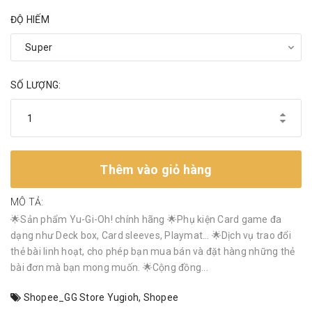
ĐỘ HIẾM
SỐ LƯỢNG:
Thêm vào giỏ hàng
MÔ TẢ:
🌟Sản phẩm Yu-Gi-Oh! chính hãng 🌟Phụ kiện Card game đa
dạng như Deck box, Card sleeves, Playmat… 🌟Dịch vụ trao đổi
thẻ bài linh hoạt, cho phép bạn mua bán và đặt hàng những thẻ
bài đơn mà bạn mong muốn. 🌟Cộng đồng...
Shopee_GG Store Yugioh
,
Shopee