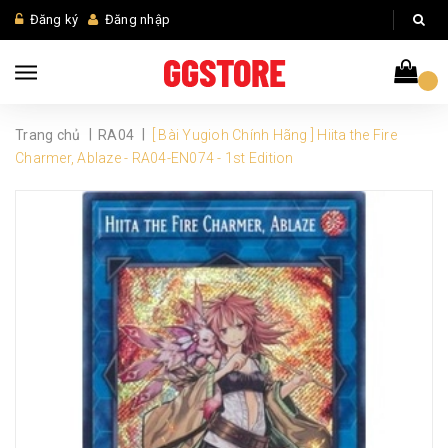
Đăng ký
Đăng nhập
|
|
Trang chủ
RA04
[ Bài Yugioh Chính Hãng ] Hiita the Fire
Charmer, Ablaze - RA04-EN074 - 1st Edition