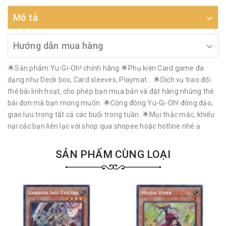
Mô tả
Hướng dẫn mua hàng
🌟Sản phẩm Yu-Gi-Oh! chính hãng 🌟Phụ kiện Card game đa
dạng như Deck box, Card sleeves, Playmat… 🌟Dịch vụ trao đổi
thẻ bài linh hoạt, cho phép bạn mua bán và đặt hàng những thẻ
bài đơn mà bạn mong muốn. 🌟Cộng đồng Yu-Gi-Oh! đông đảo,
giao lưu trong tất cả các buổi trong tuần. 🌟Mọi thắc mắc, khiếu
nại các bạn liên lạc với shop qua shopee hoặc hotline nhé ạ
SẢN PHẨM CÙNG LOẠI