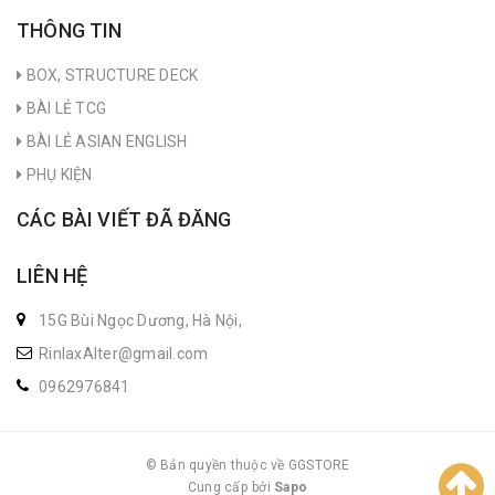
THÔNG TIN
BOX, STRUCTURE DECK
BÀI LẺ TCG
BÀI LẺ ASIAN ENGLISH
PHỤ KIỆN
CÁC BÀI VIẾT ĐÃ ĐĂNG
LIÊN HỆ
15G Bùi Ngọc Dương, Hà Nội,
RinlaxAlter@gmail.com
0962976841
© Bản quyền thuộc về GGSTORE
Cung cấp bởi
|
Sapo