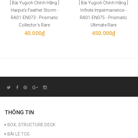
[ Bài Yugioh Chính Hãng ]
[ Bài Yugioh Chính Hãng ]
Harpie's Feather Storm -
Infinite Impermanence -
RA01-EN073 - Prismatic
RA01-EN075 - Prismatic
Collector's Rare
Ultimate Rare
40.000₫
450.000₫
THÔNG TIN
BOX, STRUCTURE DECK
BÀI LẺ TCG