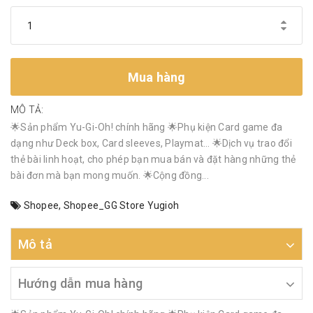
Mua hàng
MÔ TẢ:
🌟Sản phẩm Yu-Gi-Oh! chính hãng 🌟Phụ kiện Card game đa
dạng như Deck box, Card sleeves, Playmat… 🌟Dịch vụ trao đổi
thẻ bài linh hoạt, cho phép bạn mua bán và đặt hàng những thẻ
bài đơn mà bạn mong muốn. 🌟Cộng đồng...
Shopee
,
Shopee_GG Store Yugioh
Mô tả
Hướng dẫn mua hàng