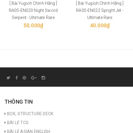
[ Bài Yugioh Chính Hãng ]
[ Bài Yugioh Chính Hãng ]
RA05-EN020 Night Sword
RA05-EN022 Spright Jet -
Serpent - Ultimate Rare
Ultimate Rare
50.000₫
40.000₫
THÔNG TIN
BOX, STRUCTURE DECK
BÀI LẺ TCG
BÀI LẺ ASIAN ENGLISH