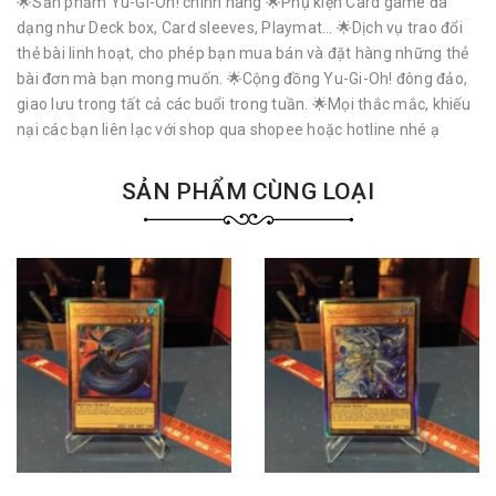
🌟Sản phẩm Yu-Gi-Oh! chính hãng 🌟Phụ kiện Card game đa
dạng như Deck box, Card sleeves, Playmat… 🌟Dịch vụ trao đổi
thẻ bài linh hoạt, cho phép bạn mua bán và đặt hàng những thẻ
bài đơn mà bạn mong muốn. 🌟Cộng đồng Yu-Gi-Oh! đông đảo,
giao lưu trong tất cả các buổi trong tuần. 🌟Mọi thắc mắc, khiếu
nại các bạn liên lạc với shop qua shopee hoặc hotline nhé ạ
SẢN PHẨM CÙNG LOẠI