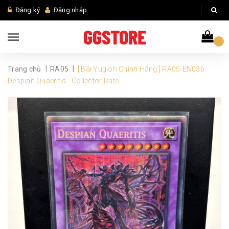
Đăng ký
Đăng nhập
|
|
Trang chủ
RA05
[ Bài Yugioh Chính Hãng ] RA05-EN036
Despian Quaeritis - Collector Rare