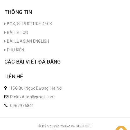
THÔNG TIN
BOX, STRUCTURE DECK
BÀI LẺ TCG
BÀI LẺ ASIAN ENGLISH
PHỤ KIỆN
CÁC BÀI VIẾT ĐÃ ĐĂNG
LIÊN HỆ
15G Bùi Ngọc Dương, Hà Nội,
RinlaxAlter@gmail.com
0962976841
© Bản quyền thuộc về GGSTORE