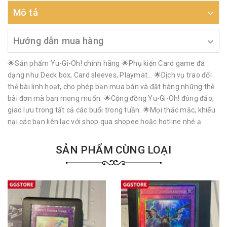
Mô tả
Hướng dẫn mua hàng
🌟Sản phẩm Yu-Gi-Oh! chính hãng 🌟Phụ kiện Card game đa
dạng như Deck box, Card sleeves, Playmat… 🌟Dịch vụ trao đổi
thẻ bài linh hoạt, cho phép bạn mua bán và đặt hàng những thẻ
bài đơn mà bạn mong muốn. 🌟Cộng đồng Yu-Gi-Oh! đông đảo,
giao lưu trong tất cả các buổi trong tuần. 🌟Mọi thắc mắc, khiếu
nại các bạn liên lạc với shop qua shopee hoặc hotline nhé ạ
SẢN PHẨM CÙNG LOẠI