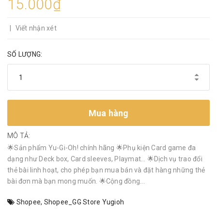
15.000₫
|
Viết nhận xét
SỐ LƯỢNG:
Mua hàng
MÔ TẢ:
🌟Sản phẩm Yu-Gi-Oh! chính hãng 🌟Phụ kiện Card game đa
dạng như Deck box, Card sleeves, Playmat… 🌟Dịch vụ trao đổi
thẻ bài linh hoạt, cho phép bạn mua bán và đặt hàng những thẻ
bài đơn mà bạn mong muốn. 🌟Cộng đồng...
Shopee
,
Shopee_GG Store Yugioh