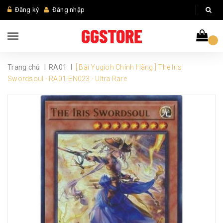
Đăng ký
Đăng nhập
|
|
Trang chủ
RA01
[ Bài Yugioh Chính Hãng ] The Iris
Swordsoul - RA01-EN023 - Ultra Rare