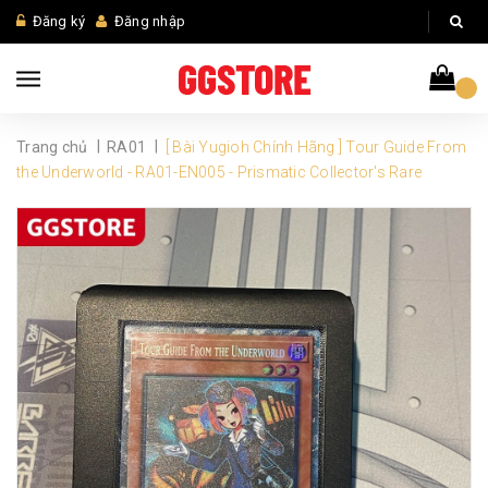
Đăng ký
Đăng nhập
|
|
Trang chủ
RA01
[ Bài Yugioh Chính Hãng ] Tour Guide From
the Underworld - RA01-EN005 - Prismatic Collector's Rare